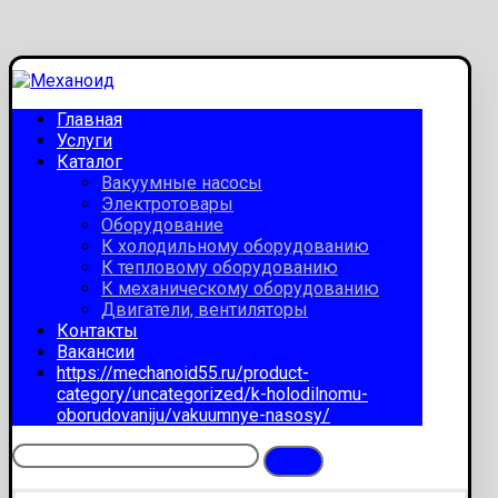
Главная
Услуги
Каталог
Вакуумные насосы
Электротовары
Оборудование
К холодильному оборудованию
К тепловому оборудованию
К механическому оборудованию
Двигатели, вентиляторы
Контакты
Вакансии
https://mechanoid55.ru/product-
category/uncategorized/k-holodilnomu-
oborudovaniju/vakuumnye-nasosy/