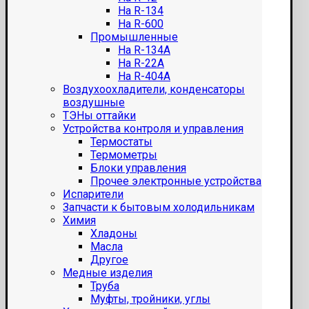
На R-134
На R-600
Промышленные
На R-134A
На R-22A
На R-404A
Воздухоохладители, конденсаторы
воздушные
ТЭНы оттайки
Устройства контроля и управления
Термостаты
Термометры
Блоки управления
Прочее электронные устройства
Испарители
Запчасти к бытовым холодильникам
Химия
Хладоны
Масла
Другое
Медные изделия
Труба
Муфты, тройники, углы