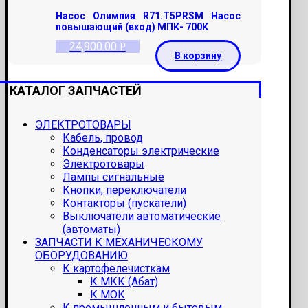
Насос Олимпия R71.T5PRSM Насос
повышающий (вход) МПК- 700К
24,900.00
Р
В корзину
КАТАЛОГ ЗАПЧАСТЕЙ
ЭЛЕКТРОТОВАРЫ
Кабель, провод
Конденсаторы электрические
Электротовары
Лампы сигнальные
Кнопки, переключатели
Контакторы (пускатели)
Выключатели автоматические
(автоматы)
ЗАПЧАСТИ К МЕХАНИЧЕСКОМУ
ОБОРУДОВАНИЮ
К картофелечисткам
К МКК (Абат)
К МОК
К промышленным и бытовым