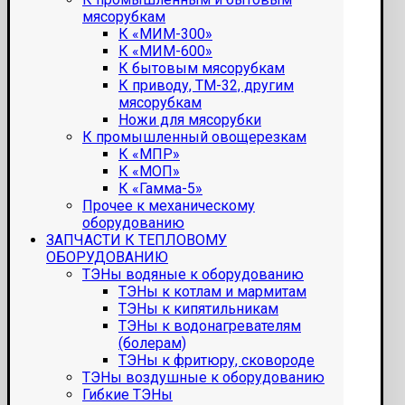
мясорубкам
К «МИМ-300»
К «МИМ-600»
К бытовым мясорубкам
К приводу, ТМ-32, другим
мясорубкам
Ножи для мясорубки
К промышленный овощерезкам
К «МПР»
К «МОП»
К «Гамма-5»
Прочее к механическому
оборудованию
ЗАПЧАСТИ К ТЕПЛОВОМУ
ОБОРУДОВАНИЮ
ТЭНы водяные к оборудованию
ТЭНы к котлам и мармитам
ТЭНы к кипятильникам
ТЭНы к водонагревателям
(болерам)
ТЭНы к фритюру, сковороде
ТЭНы воздушные к оборудованию
Гибкие ТЭНы