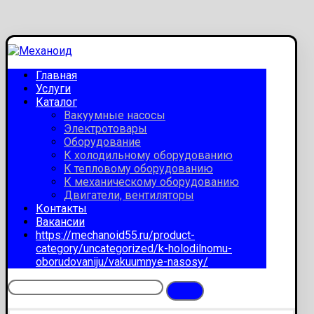
Главная
Услуги
Каталог
Вакуумные насосы
Электротовары
Оборудование
К холодильному оборудованию
К тепловому оборудованию
К механическому оборудованию
Двигатели, вентиляторы
Контакты
Вакансии
https://mechanoid55.ru/product-
category/uncategorized/k-holodilnomu-
oborudovaniju/vakuumnye-nasosy/