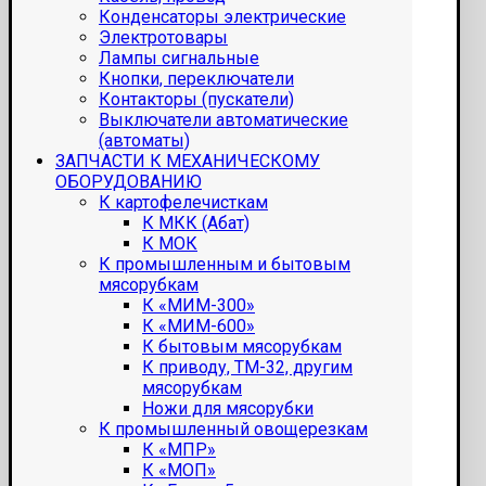
Конденсаторы электрические
Электротовары
Лампы сигнальные
Кнопки, переключатели
Контакторы (пускатели)
Выключатели автоматические
(автоматы)
ЗАПЧАСТИ К МЕХАНИЧЕСКОМУ
ОБОРУДОВАНИЮ
К картофелечисткам
К МКК (Абат)
К МОК
К промышленным и бытовым
мясорубкам
К «МИМ-300»
К «МИМ-600»
К бытовым мясорубкам
К приводу, ТМ-32, другим
мясорубкам
Ножи для мясорубки
К промышленный овощерезкам
К «МПР»
К «МОП»