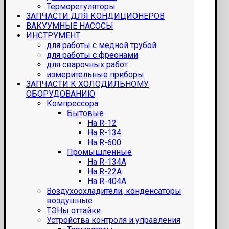
Терморегуляторы
ЗАПЧАСТИ ДЛЯ КОНДИЦИОНЕРОВ
ВАКУУМНЫЕ НАСОСЫ
ИНСТРУМЕНТ
для работы с медной трубой
для работы с фреонами
для сварочных работ
измерительные приборы
ЗАПЧАСТИ К ХОЛОДИЛЬНОМУ
ОБОРУДОВАНИЮ
Компрессора
Бытовые
На R-12
На R-134
На R-600
Промышленные
На R-134A
На R-22A
На R-404A
Воздухоохладители, конденсаторы
воздушные
ТЭНы оттайки
Устройства контроля и управления