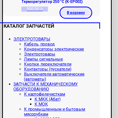
Терморегулятор 250 °С (К-ЕР002)
500.00
Р
В корзину
КАТАЛОГ ЗАПЧАСТЕЙ
ЭЛЕКТРОТОВАРЫ
Кабель, провод
Конденсаторы электрические
Электротовары
Лампы сигнальные
Кнопки, переключатели
Контакторы (пускатели)
Выключатели автоматические
(автоматы)
ЗАПЧАСТИ К МЕХАНИЧЕСКОМУ
ОБОРУДОВАНИЮ
К картофелечисткам
К МКК (Абат)
К МОК
К промышленным и бытовым
мясорубкам