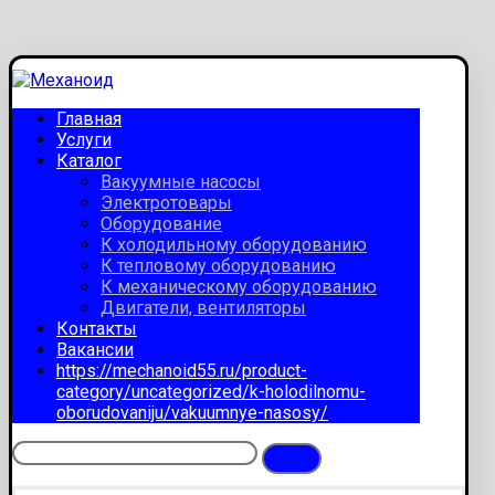
Главная
Услуги
Каталог
Вакуумные насосы
Электротовары
Оборудование
К холодильному оборудованию
К тепловому оборудованию
К механическому оборудованию
Двигатели, вентиляторы
Контакты
Вакансии
https://mechanoid55.ru/product-
category/uncategorized/k-holodilnomu-
oborudovaniju/vakuumnye-nasosy/