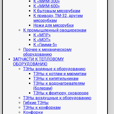
К «МИМ-300»
К «МИМ-600»
К бытовым мясорубкам
К приводу, ТМ-32, другим
мясорубкам
Ножи для мясорубки
К промышленный овощерезкам
К «МПР»
К «МОП»
К «Гамма-5»
Прочее к механическому
оборудованию
ЗАПЧАСТИ К ТЕПЛОВОМУ
ОБОРУДОВАНИЮ
ТЭНы водяные к оборудованию
ТЭНы к котлам и мармитам
ТЭНы к кипятильникам
ТЭНы к водонагревателям
(болерам)
ТЭНы к фритюру, сковороде
ТЭНы воздушные к оборудованию
Гибкие ТЭНы
ТЭНы к конфоркам
Конфорки