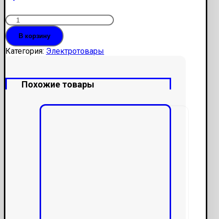
Количество
Щит
В корзину
ЩМП-1-
0
Категория:
Электротовары
(395х310х220)
te00306182
Похожие товары