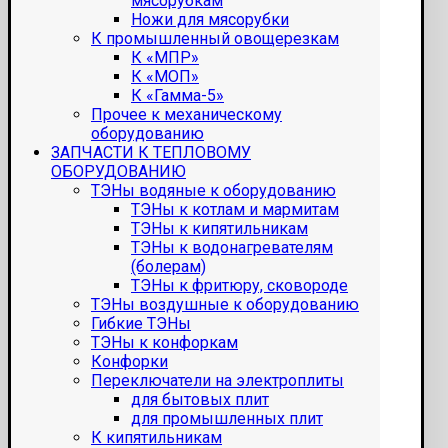
мясорубкам
Ножи для мясорубки
К промышленный овощерезкам
К «МПР»
К «МОП»
К «Гамма-5»
Прочее к механическому
оборудованию
ЗАПЧАСТИ К ТЕПЛОВОМУ
ОБОРУДОВАНИЮ
ТЭНы водяные к оборудованию
ТЭНы к котлам и мармитам
ТЭНы к кипятильникам
ТЭНы к водонагревателям
(болерам)
ТЭНы к фритюру, сковороде
ТЭНы воздушные к оборудованию
Гибкие ТЭНы
ТЭНы к конфоркам
Конфорки
Переключатели на электроплиты
для бытовых плит
для промышленных плит
К кипятильникам