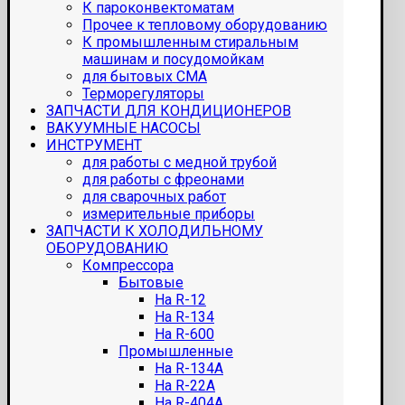
К пароконвектоматам
Прочее к тепловому оборудованию
К промышленным стиральным
машинам и посудомойкам
для бытовых СМА
Терморегуляторы
ЗАПЧАСТИ ДЛЯ КОНДИЦИОНЕРОВ
ВАКУУМНЫЕ НАСОСЫ
ИНСТРУМЕНТ
для работы с медной трубой
для работы с фреонами
для сварочных работ
измерительные приборы
ЗАПЧАСТИ К ХОЛОДИЛЬНОМУ
ОБОРУДОВАНИЮ
Компрессора
Бытовые
На R-12
На R-134
На R-600
Промышленные
На R-134A
На R-22A
На R-404A