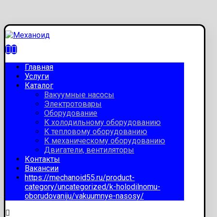
Главная
Услуги
Каталог
Вакуумные насосы
Электротовары
Оборудование
К холодильному оборудованию
К тепловому оборудованию
К механическому оборудованию
Двигатели, вентиляторы
Контакты
Вакансии
https://mechanoid55.ru/product-
category/uncategorized/k-holodilnomu-
oborudovaniju/vakuumnye-nasosy/