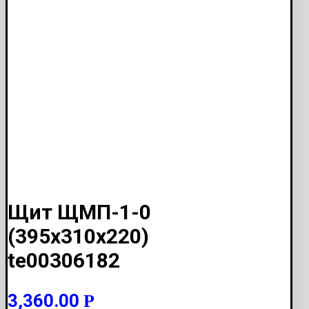
Щит ЩМП-1-0
(395х310х220)
te00306182
3,360.00
Р