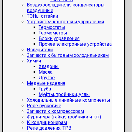
Воздухоохладители, конденсаторы
воздушные
ТЭНы оттайки
Устройства контроля и управления
Термостаты
Термометры
Блоки управления
Прочее электронные устройства
Испарители
Запчасти к бытовым холодильникам
Химия
Хладоны
Масла
Другое
Медные изделия
Труба
Муфты, тройники, углы
Холодильные линейные компоненты
Реле пусковые
Запчасти к компрессорам
Фурнитура (гайки, тройники и т.п.)
К кондиционерам
Реле давления, ТРВ