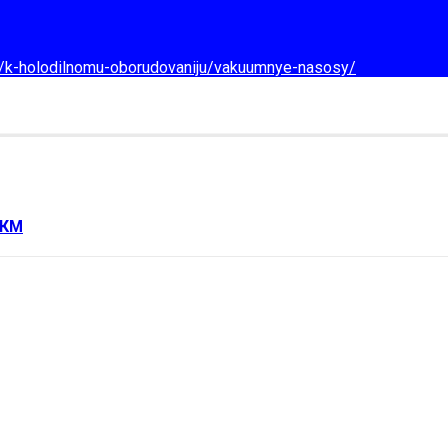
d/k-holodilnomu-oborudovaniju/vakuumnye-nasosy/
УКМ