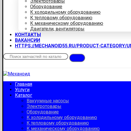
Электротовары
Оборудование
К холодильному оборудованию
К тепловому оборудованию
К механическому оборудованию
Двигатели, вентиляторы
КОНТАКТЫ
ВАКАНСИИ
HTTPS://MECHANOID55.RU/PRODUCT-CATEGORY/
Главная
Услуги
Каталог
Вакуумные насосы
Электротовары
Оборудование
К холодильному оборудованию
К тепловому оборудованию
К механическому оборудованию