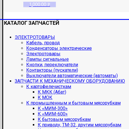
1,000.00
Р
КАТАЛОГ ЗАПЧАСТЕЙ
ЭЛЕКТРОТОВАРЫ
Кабель, провод
Конденсаторы электрические
Электротовары
Лампы сигнальные
Кнопки, переключатели
Контакторы (пускатели)
Выключатели автоматические (автоматы)
ЗАПЧАСТИ К МЕХАНИЧЕСКОМУ ОБОРУДОВАНИЮ
К картофелечисткам
К МКК (Абат)
К МОК
К промышленным и бытовым мясорубкам
К «МИМ-300»
К «МИМ-600»
К бытовым мясорубкам
К приводу, ТМ-32, другим мясорубкам