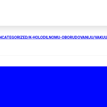
UNCATEGORIZED/K-HOLODILNOMU-OBORUDOVANIJU/VAKU