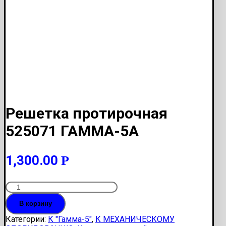
Решетка протирочная
525071 ГАММА-5А
1,300.00
Р
Количество
Решетка
В корзину
протирочная
525071
Категории:
К "Гамма-5"
,
К МЕХАНИЧЕСКОМУ
ГАММА-5А