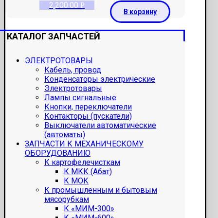
2,200.00
Р
В корзину
КАТАЛОГ ЗАПЧАСТЕЙ
ЭЛЕКТРОТОВАРЫ
Кабель, провод
Конденсаторы электрические
Электротовары
Лампы сигнальные
Кнопки, переключатели
Контакторы (пускатели)
Выключатели автоматические
(автоматы)
ЗАПЧАСТИ К МЕХАНИЧЕСКОМУ
ОБОРУДОВАНИЮ
К картофелечисткам
К МКК (Абат)
К МОК
К промышленным и бытовым
мясорубкам
К «МИМ-300»
К «МИМ-600»