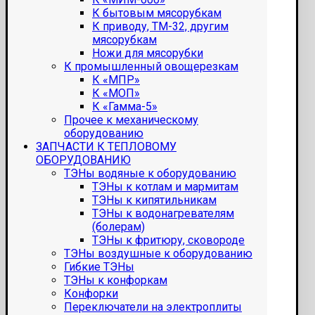
К бытовым мясорубкам
К приводу, ТМ-32, другим
мясорубкам
Ножи для мясорубки
К промышленный овощерезкам
К «МПР»
К «МОП»
К «Гамма-5»
Прочее к механическому
оборудованию
ЗАПЧАСТИ К ТЕПЛОВОМУ
ОБОРУДОВАНИЮ
ТЭНы водяные к оборудованию
ТЭНы к котлам и мармитам
ТЭНы к кипятильникам
ТЭНы к водонагревателям
(болерам)
ТЭНы к фритюру, сковороде
ТЭНы воздушные к оборудованию
Гибкие ТЭНы
ТЭНы к конфоркам
Конфорки
Переключатели на электроплиты