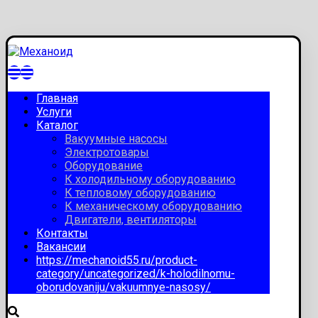
Главная
Услуги
Каталог
Вакуумные насосы
Электротовары
Оборудование
К холодильному оборудованию
К тепловому оборудованию
К механическому оборудованию
Двигатели, вентиляторы
Контакты
Вакансии
https://mechanoid55.ru/product-
category/uncategorized/k-holodilnomu-
oborudovaniju/vakuumnye-nasosy/