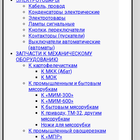
ЭЛЕКТРОТОВАРЫ
Кабель, провод
Конденсаторы электрические
Электротовары
Лампы сигнальные
Кнопки, переключатели
Контакторы (пускатели)
Выключатели автоматические
(автоматы)
ЗАПЧАСТИ К МЕХАНИЧЕСКОМУ
ОБОРУДОВАНИЮ
К картофелечисткам
К МКК (Абат)
К МОК
К промышленным и бытовым
мясорубкам
К «МИМ-300»
К «МИМ-600»
К бытовым мясорубкам
К приводу, ТМ-32, другим
мясорубкам
Ножи для мясорубки
К промышленный овощерезкам
К «МПР»