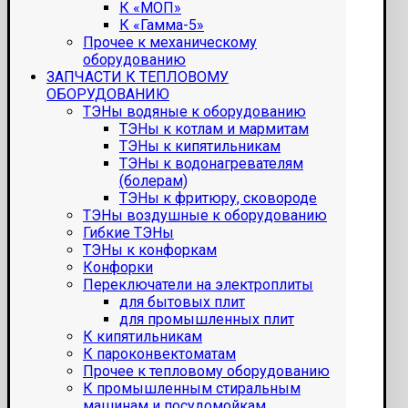
К «МОП»
К «Гамма-5»
Прочее к механическому
оборудованию
ЗАПЧАСТИ К ТЕПЛОВОМУ
ОБОРУДОВАНИЮ
ТЭНы водяные к оборудованию
ТЭНы к котлам и мармитам
ТЭНы к кипятильникам
ТЭНы к водонагревателям
(болерам)
ТЭНы к фритюру, сковороде
ТЭНы воздушные к оборудованию
Гибкие ТЭНы
ТЭНы к конфоркам
Конфорки
Переключатели на электроплиты
для бытовых плит
для промышленных плит
К кипятильникам
К пароконвектоматам
Прочее к тепловому оборудованию
К промышленным стиральным
машинам и посудомойкам