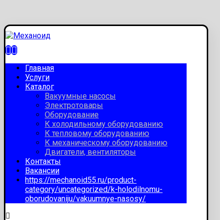
Главная
Услуги
Каталог
Вакуумные насосы
Электротовары
Оборудование
К холодильному оборудованию
К тепловому оборудованию
К механическому оборудованию
Двигатели, вентиляторы
Контакты
Вакансии
https://mechanoid55.ru/product-
category/uncategorized/k-holodilnomu-
oborudovaniju/vakuumnye-nasosy/