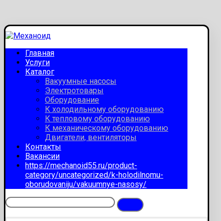
Главная
Услуги
Каталог
Вакуумные насосы
Электротовары
Оборудование
К холодильному оборудованию
К тепловому оборудованию
К механическому оборудованию
Двигатели, вентиляторы
Контакты
Вакансии
https://mechanoid55.ru/product-
category/uncategorized/k-holodilnomu-
oborudovaniju/vakuumnye-nasosy/