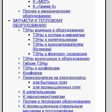
К «МОП»
К «Гамма-5»
Прочее к механическому
оборудованию
ЗАПЧАСТИ К ТЕПЛОВОМУ
ОБОРУДОВАНИЮ
ТЭНы водяные к оборудованию
ТЭНы к котлам и мармитам
ТЭНы к кипятильникам
ТЭНы к водонагревателям
(болерам)
ТЭНы к фритюру, сковороде
ТЭНы воздушные к оборудованию
Гибкие ТЭНы
ТЭНы к конфоркам
Конфорки
Переключатели на электроплиты
для бытовых плит
для промышленных плит
К кипятильникам
К пароконвектоматам
Прочее к тепловому оборудованию
К промышленным стиральным
машинам и посудомойкам