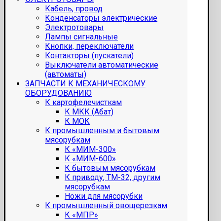
Кабель, провод
Конденсаторы электрические
Электротовары
Лампы сигнальные
Кнопки, переключатели
Контакторы (пускатели)
Выключатели автоматические
(автоматы)
ЗАПЧАСТИ К МЕХАНИЧЕСКОМУ
ОБОРУДОВАНИЮ
К картофелечисткам
К МКК (Абат)
К МОК
К промышленным и бытовым
мясорубкам
К «МИМ-300»
К «МИМ-600»
К бытовым мясорубкам
К приводу, ТМ-32, другим
мясорубкам
Ножи для мясорубки
К промышленный овощерезкам
К «МПР»