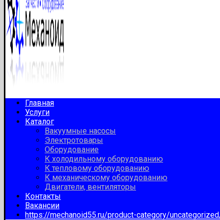
Главная
Услуги
Каталог
Вакуумные насосы
Электротовары
Оборудование
К холодильному оборудованию
К тепловому оборудованию
К механическому оборудованию
Двигатели, вентиляторы
Контакты
Вакансии
https://mechanoid55.ru/product-category/uncategorize