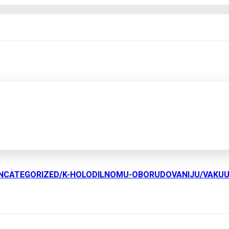
UNCATEGORIZED/K-HOLODILNOMU-OBORUDOVANIJU/VAKU