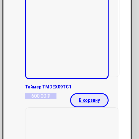
Таймер TMDEX09TC1
600.00
Р
В корзину