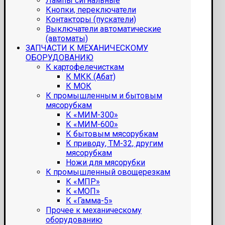
Лампы сигнальные
Кнопки, переключатели
Контакторы (пускатели)
Выключатели автоматические
(автоматы)
ЗАПЧАСТИ К МЕХАНИЧЕСКОМУ
ОБОРУДОВАНИЮ
К картофелечисткам
К МКК (Абат)
К МОК
К промышленным и бытовым
мясорубкам
К «МИМ-300»
К «МИМ-600»
К бытовым мясорубкам
К приводу, ТМ-32, другим
мясорубкам
Ножи для мясорубки
К промышленный овощерезкам
К «МПР»
К «МОП»
К «Гамма-5»
Прочее к механическому
оборудованию