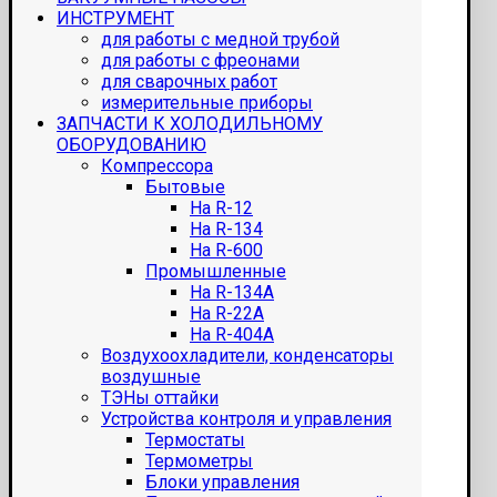
ИНСТРУМЕНТ
для работы с медной трубой
для работы с фреонами
для сварочных работ
измерительные приборы
ЗАПЧАСТИ К ХОЛОДИЛЬНОМУ
ОБОРУДОВАНИЮ
Компрессора
Бытовые
На R-12
На R-134
На R-600
Промышленные
На R-134A
На R-22A
На R-404A
Воздухоохладители, конденсаторы
воздушные
ТЭНы оттайки
Устройства контроля и управления
Термостаты
Термометры
Блоки управления