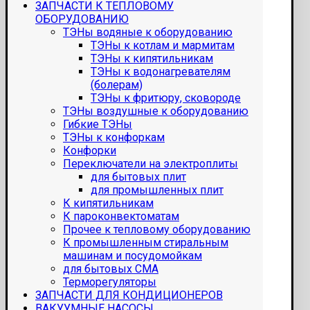
ЗАПЧАСТИ К ТЕПЛОВОМУ
ОБОРУДОВАНИЮ
ТЭНы водяные к оборудованию
ТЭНы к котлам и мармитам
ТЭНы к кипятильникам
ТЭНы к водонагревателям
(болерам)
ТЭНы к фритюру, сковороде
ТЭНы воздушные к оборудованию
Гибкие ТЭНы
ТЭНы к конфоркам
Конфорки
Переключатели на электроплиты
для бытовых плит
для промышленных плит
К кипятильникам
К пароконвектоматам
Прочее к тепловому оборудованию
К промышленным стиральным
машинам и посудомойкам
для бытовых СМА
Терморегуляторы
ЗАПЧАСТИ ДЛЯ КОНДИЦИОНЕРОВ
ВАКУУМНЫЕ НАСОСЫ