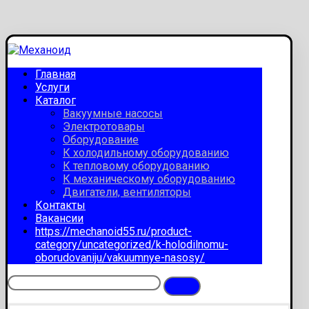
Главная
Услуги
Каталог
Вакуумные насосы
Электротовары
Оборудование
К холодильному оборудованию
К тепловому оборудованию
К механическому оборудованию
Двигатели, вентиляторы
Контакты
Вакансии
https://mechanoid55.ru/product-
category/uncategorized/k-holodilnomu-
oborudovaniju/vakuumnye-nasosy/