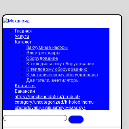
Главная
Услуги
Каталог
Вакуумные насосы
Электротовары
Оборудование
К холодильному оборудованию
К тепловому оборудованию
К механическому оборудованию
Двигатели, вентиляторы
Контакты
Вакансии
https://mechanoid55.ru/product-
category/uncategorized/k-holodilnomu-
oborudovaniju/vakuumnye-nasosy/