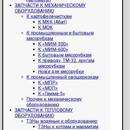
ЗАПЧАСТИ К МЕХАНИЧЕСКОМУ
ОБОРУДОВАНИЮ
К картофелечисткам
К МКК (Абат)
К МОК
К промышленным и бытовым
мясорубкам
К «МИМ-300»
К «МИМ-600»
К бытовым мясорубкам
К приводу, ТМ-32, другим
мясорубкам
Ножи для мясорубки
К промышленный овощерезкам
К «МПР»
К «МОП»
К «Гамма-5»
Прочее к механическому
оборудованию
ЗАПЧАСТИ К ТЕПЛОВОМУ
ОБОРУДОВАНИЮ
ТЭНы водяные к оборудованию
ТЭНы к котлам и мармитам