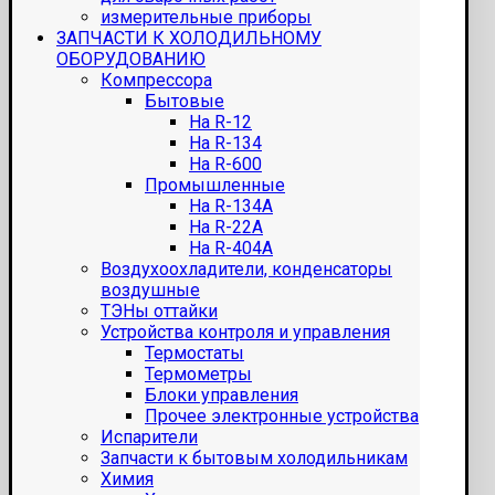
измерительные приборы
ЗАПЧАСТИ К ХОЛОДИЛЬНОМУ
ОБОРУДОВАНИЮ
Компрессора
Бытовые
На R-12
На R-134
На R-600
Промышленные
На R-134A
На R-22A
На R-404A
Воздухоохладители, конденсаторы
воздушные
ТЭНы оттайки
Устройства контроля и управления
Термостаты
Термометры
Блоки управления
Прочее электронные устройства
Испарители
Запчасти к бытовым холодильникам
Химия