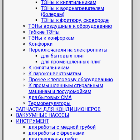
ТЭНы к кипятильникам
ТЭНы к водонагревателям
(болерам)
ТЭНы к фритюру, сковороде
ТЭНы воздушные к оборудованию
Гибкие ТЭНы
ТЭНы к конфоркам
Конфорки
Переключатели на электроплиты
для бытовых плит
для промышленных плит
К кипятильникам
К пароконвектоматам
Прочее к тепловому оборудованию
К промышленным стиральным
машинам и посудомойкам
для бытовых СМА
Терморегуляторы
ЗАПЧАСТИ ДЛЯ КОНДИЦИОНЕРОВ
ВАКУУМНЫЕ НАСОСЫ
ИНСТРУМЕНТ
для работы с медной трубой
для работы с фреонами
для сварочных работ