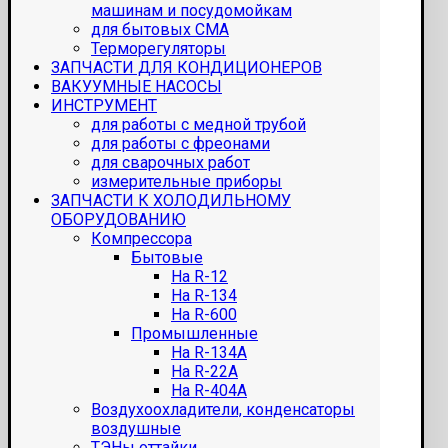
машинам и посудомойкам
для бытовых СМА
Терморегуляторы
ЗАПЧАСТИ ДЛЯ КОНДИЦИОНЕРОВ
ВАКУУМНЫЕ НАСОСЫ
ИНСТРУМЕНТ
для работы с медной трубой
для работы с фреонами
для сварочных работ
измерительные приборы
ЗАПЧАСТИ К ХОЛОДИЛЬНОМУ
ОБОРУДОВАНИЮ
Компрессора
Бытовые
На R-12
На R-134
На R-600
Промышленные
На R-134A
На R-22A
На R-404A
Воздухоохладители, конденсаторы
воздушные
ТЭНы оттайки