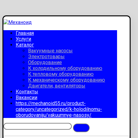
Главная
Услуги
Каталог
Вакуумные насосы
Электротовары
Оборудование
К холодильному оборудованию
К тепловому оборудованию
К механическому оборудованию
Двигатели, вентиляторы
Контакты
Вакансии
https://mechanoid55.ru/product-
category/uncategorized/k-holodilnomu-
oborudovaniju/vakuumnye-nasosy/