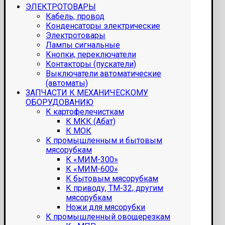
ЭЛЕКТРОТОВАРЫ
Кабель, провод
Конденсаторы электрические
Электротовары
Лампы сигнальные
Кнопки, переключатели
Контакторы (пускатели)
Выключатели автоматические
(автоматы)
ЗАПЧАСТИ К МЕХАНИЧЕСКОМУ
ОБОРУДОВАНИЮ
К картофелечисткам
К МКК (Абат)
К МОК
К промышленным и бытовым
мясорубкам
К «МИМ-300»
К «МИМ-600»
К бытовым мясорубкам
К приводу, ТМ-32, другим
мясорубкам
Ножи для мясорубки
К промышленный овощерезкам