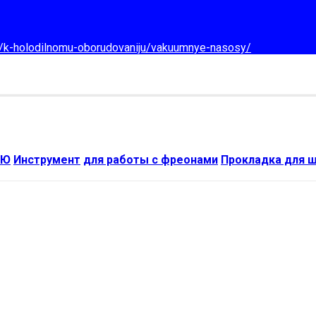
d/k-holodilnomu-oborudovaniju/vakuumnye-nasosy/
ИЮ
Инструмент
для работы с фреонами
Прокладка для ш