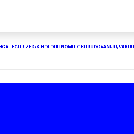
UNCATEGORIZED/K-HOLODILNOMU-OBORUDOVANIJU/VAKU