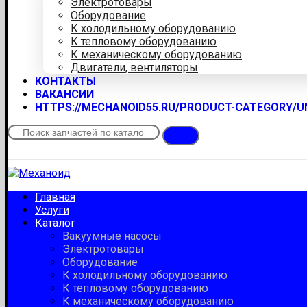
Электротовары
Оборудование
К холодильному оборудованию
К тепловому оборудованию
К механическому оборудованию
Двигатели, вентиляторы
КОНТАКТЫ
ВАКАНСИИ
HTTPS://MECHANOID55.RU/PRODUCT-CATEGORY/
Главная
Услуги
Каталог
Вакуумные насосы
Электротовары
Оборудование
К холодильному оборудованию
К тепловому оборудованию
К механическому оборудованию