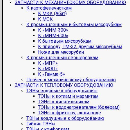
ЗАПЧАСТИ К МЕХАНИЧЕСКОМУ ОБОРУДОВАНИЮ
К картофелечисткам
К МКК (Абат)
К МОК
К промышленным и бытовым мясорубкам
К «МИМ-300»
К «МИМ-600»
К бытовым мясорубкам
К приводу, ТМ-32, другим мясорубкам
Ножи для мясорубки
К промышленный овощерезкам
К «МПР»
К «МОП»
К «Гамма-5»
Прочее к механическому оборудованию
ЗАПЧАСТИ К ТЕПЛОВОМУ ОБОРУДОВАНИЮ
ТЭНы водяные к оборудованию
ТЭНы к котлам и мармитам
ТЭНы к кипятильникам
ТЭНы к водонагревателям (болерам)
ТЭНы к фритюру, сковороде
ТЭНы воздушные к оборудованию
Гибкие ТЭНы
ТЭНы к конфоркам