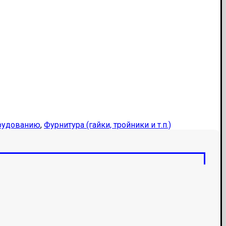
орудованию
,
Фурнитура (гайки, тройники и т.п.)