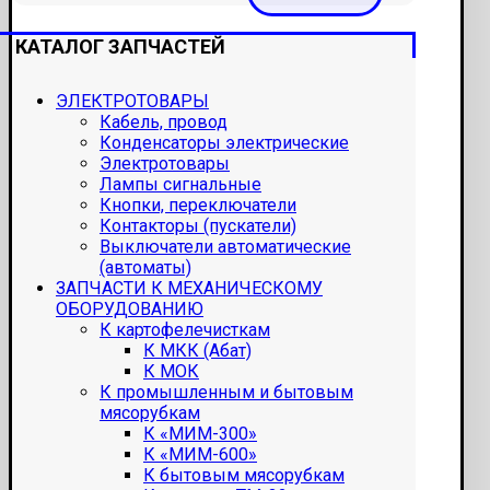
КАТАЛОГ ЗАПЧАСТЕЙ
ЭЛЕКТРОТОВАРЫ
Кабель, провод
Конденсаторы электрические
Электротовары
Лампы сигнальные
Кнопки, переключатели
Контакторы (пускатели)
Выключатели автоматические
(автоматы)
ЗАПЧАСТИ К МЕХАНИЧЕСКОМУ
ОБОРУДОВАНИЮ
К картофелечисткам
К МКК (Абат)
К МОК
К промышленным и бытовым
мясорубкам
К «МИМ-300»
К «МИМ-600»
К бытовым мясорубкам