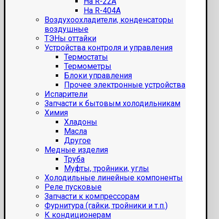
На R-22A
На R-404A
Воздухоохладители, конденсаторы
воздушные
ТЭНы оттайки
Устройства контроля и управления
Термостаты
Термометры
Блоки управления
Прочее электронные устройства
Испарители
Запчасти к бытовым холодильникам
Химия
Хладоны
Масла
Другое
Медные изделия
Труба
Муфты, тройники, углы
Холодильные линейные компоненты
Реле пусковые
Запчасти к компрессорам
Фурнитура (гайки, тройники и т.п.)
К кондиционерам