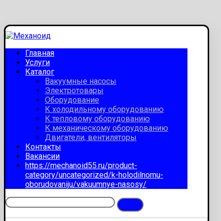
Главная
Услуги
Каталог
Вакуумные насосы
Электротовары
Оборудование
К холодильному оборудованию
К тепловому оборудованию
К механическому оборудованию
Двигатели, вентиляторы
Контакты
Вакансии
https://mechanoid55.ru/product-
category/uncategorized/k-holodilnomu-
oborudovaniju/vakuumnye-nasosy/