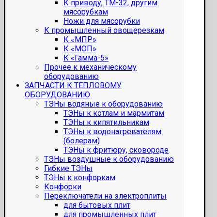
К приводу, ТМ-32, другим
мясорубкам
Ножи для мясорубки
К промышленный овощерезкам
К «МПР»
К «МОП»
К «Гамма-5»
Прочее к механическому
оборудованию
ЗАПЧАСТИ К ТЕПЛОВОМУ
ОБОРУДОВАНИЮ
ТЭНы водяные к оборудованию
ТЭНы к котлам и мармитам
ТЭНы к кипятильникам
ТЭНы к водонагревателям
(болерам)
ТЭНы к фритюру, сковороде
ТЭНы воздушные к оборудованию
Гибкие ТЭНы
ТЭНы к конфоркам
Конфорки
Переключатели на электроплиты
для бытовых плит
для промышленных плит