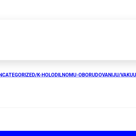
UNCATEGORIZED/K-HOLODILNOMU-OBORUDOVANIJU/VAKU