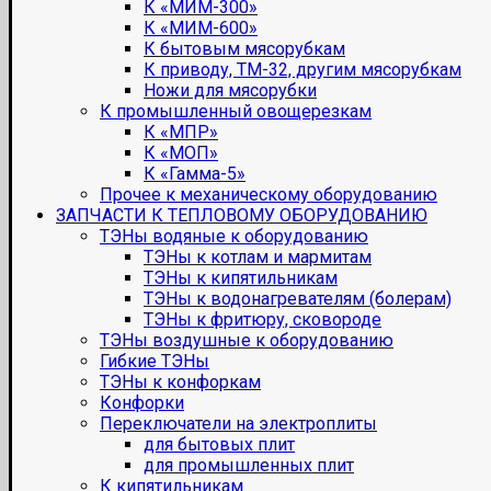
К «МИМ-300»
К «МИМ-600»
К бытовым мясорубкам
К приводу, ТМ-32, другим мясорубкам
Ножи для мясорубки
К промышленный овощерезкам
К «МПР»
К «МОП»
К «Гамма-5»
Прочее к механическому оборудованию
ЗАПЧАСТИ К ТЕПЛОВОМУ ОБОРУДОВАНИЮ
ТЭНы водяные к оборудованию
ТЭНы к котлам и мармитам
ТЭНы к кипятильникам
ТЭНы к водонагревателям (болерам)
ТЭНы к фритюру, сковороде
ТЭНы воздушные к оборудованию
Гибкие ТЭНы
ТЭНы к конфоркам
Конфорки
Переключатели на электроплиты
для бытовых плит
для промышленных плит
К кипятильникам