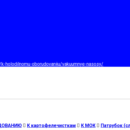
d/k-holodilnomu-oborudovaniju/vakuumnye-nasosy/
УДОВАНИЮ
К картофелечисткам
К МОК
Патрубок (с