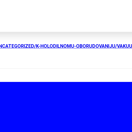
UNCATEGORIZED/K-HOLODILNOMU-OBORUDOVANIJU/VAKU