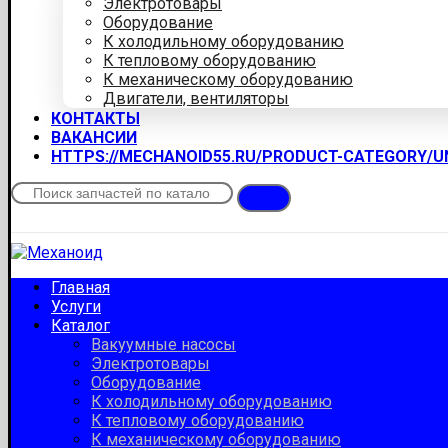
Электротовары
Оборудование
К холодильному оборудованию
К тепловому оборудованию
К механическому оборудованию
Двигатели, вентиляторы
КОНТАКТЫ
ВАКАНСИИ
HTTPS://MECHANOID55.RU/PRODUCT-CATEGORY/
Главная
Услуги
Каталог
Вакуумные насосы
Электротовары
Оборудование
К холодильному оборудованию
К тепловому оборудованию
К механическому оборудованию