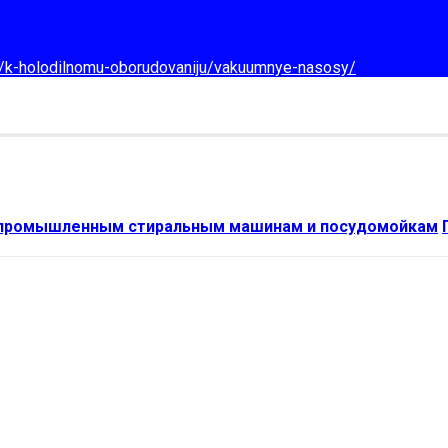
d/k-holodilnomu-oborudovaniju/vakuumnye-nasosy/
 промышленным стиральным машинам и посудомойкам