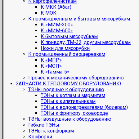
К картофелечисткам
К МКК (Абат)
К МОК
К промышленным и бытовым мясорубкам
К «МИМ-300»
К «МИМ-600»
К бытовым мясорубкам
К приводу, ТМ-32, другим мясорубкам
Ножи для мясорубки
К промышленный овощерезкам
К «МПР»
К «МОП»
К «Гамма-5»
Прочее к механическому оборудованию
ЗАПЧАСТИ К ТЕПЛОВОМУ ОБОРУДОВАНИЮ
ТЭНы водяные к оборудованию
ТЭНы к котлам и мармитам
ТЭНы к кипятильникам
ТЭНы к водонагревателям (болерам)
ТЭНы к фритюру, сковороде
ТЭНы воздушные к оборудованию
Гибкие ТЭНы
ТЭНы к конфоркам
Конфорки