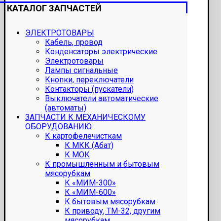
КАТАЛОГ ЗАПЧАСТЕЙ
ЭЛЕКТРОТОВАРЫ
Кабель, провод
Конденсаторы электрические
Электротовары
Лампы сигнальные
Кнопки, переключатели
Контакторы (пускатели)
Выключатели автоматические
(автоматы)
ЗАПЧАСТИ К МЕХАНИЧЕСКОМУ
ОБОРУДОВАНИЮ
К картофелечисткам
К МКК (Абат)
К МОК
К промышленным и бытовым
мясорубкам
К «МИМ-300»
К «МИМ-600»
К бытовым мясорубкам
К приводу, ТМ-32, другим
мясорубкам