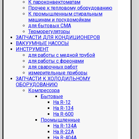
К пароконвектоматам
Прочее к тепловому оборудованию
К промышленным стиральным
машинам и посудомойкам
для бытовых СМА
Терморегуляторы
ЗАПЧАСТИ ДЛЯ КОНДИЦИОНЕРОВ
ВАКУУМНЫЕ НАСОСЫ
ИНСТРУМЕНТ
для работы с медной трубой
для работы с фреонами
для сварочных работ
измерительные приборы
ЗАПЧАСТИ К ХОЛОДИЛЬНОМУ
ОБОРУДОВАНИЮ
Компрессора
Бытовые
На R-12
На R-134
На R-600
Промышленные
На R-134A
На R-22A
На R-404A