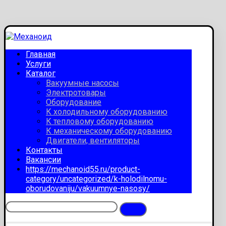
Главная
Услуги
Каталог
Вакуумные насосы
Электротовары
Оборудование
К холодильному оборудованию
К тепловому оборудованию
К механическому оборудованию
Двигатели, вентиляторы
Контакты
Вакансии
https://mechanoid55.ru/product-
category/uncategorized/k-holodilnomu-
oborudovaniju/vakuumnye-nasosy/