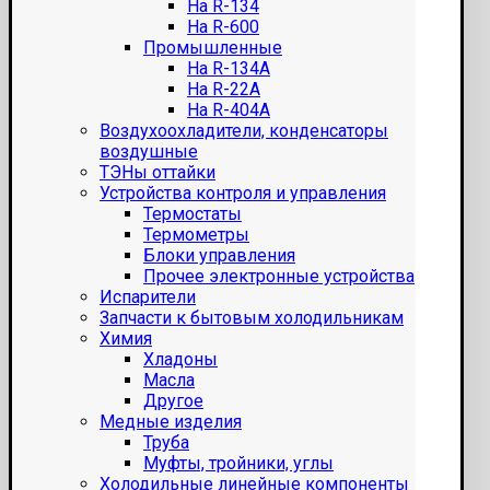
На R-134
На R-600
Промышленные
На R-134A
На R-22A
На R-404A
Воздухоохладители, конденсаторы
воздушные
ТЭНы оттайки
Устройства контроля и управления
Термостаты
Термометры
Блоки управления
Прочее электронные устройства
Испарители
Запчасти к бытовым холодильникам
Химия
Хладоны
Масла
Другое
Медные изделия
Труба
Муфты, тройники, углы
Холодильные линейные компоненты