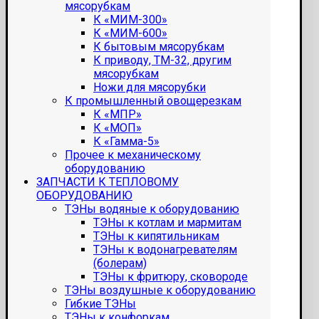
мясорубкам
К «МИМ-300»
К «МИМ-600»
К бытовым мясорубкам
К приводу, ТМ-32, другим
мясорубкам
Ножи для мясорубки
К промышленный овощерезкам
К «МПР»
К «МОП»
К «Гамма-5»
Прочее к механическому
оборудованию
ЗАПЧАСТИ К ТЕПЛОВОМУ
ОБОРУДОВАНИЮ
ТЭНы водяные к оборудованию
ТЭНы к котлам и мармитам
ТЭНы к кипятильникам
ТЭНы к водонагревателям
(болерам)
ТЭНы к фритюру, сковороде
ТЭНы воздушные к оборудованию
Гибкие ТЭНы
ТЭНы к конфоркам