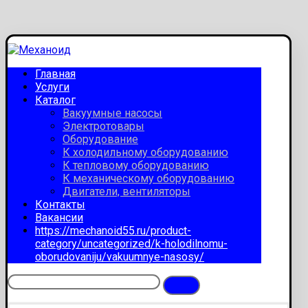
Главная
Услуги
Каталог
Вакуумные насосы
Электротовары
Оборудование
К холодильному оборудованию
К тепловому оборудованию
К механическому оборудованию
Двигатели, вентиляторы
Контакты
Вакансии
https://mechanoid55.ru/product-
category/uncategorized/k-holodilnomu-
oborudovaniju/vakuumnye-nasosy/