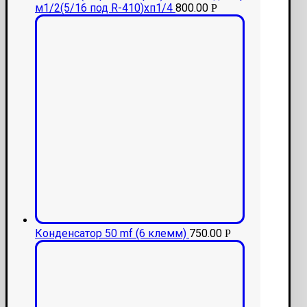
м1/2(5/16 под R-410)хп1/4
800.00
Р
Конденсатор 50 mf (6 клемм)
750.00
Р