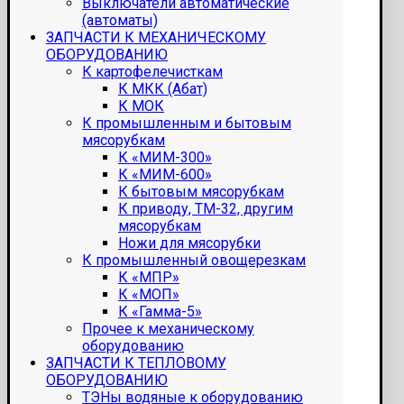
Выключатели автоматические
(автоматы)
ЗАПЧАСТИ К МЕХАНИЧЕСКОМУ
ОБОРУДОВАНИЮ
К картофелечисткам
К МКК (Абат)
К МОК
К промышленным и бытовым
мясорубкам
К «МИМ-300»
К «МИМ-600»
К бытовым мясорубкам
К приводу, ТМ-32, другим
мясорубкам
Ножи для мясорубки
К промышленный овощерезкам
К «МПР»
К «МОП»
К «Гамма-5»
Прочее к механическому
оборудованию
ЗАПЧАСТИ К ТЕПЛОВОМУ
ОБОРУДОВАНИЮ
ТЭНы водяные к оборудованию