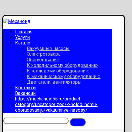
Главная
Услуги
Каталог
Вакуумные насосы
Электротовары
Оборудование
К холодильному оборудованию
К тепловому оборудованию
К механическому оборудованию
Двигатели, вентиляторы
Контакты
Вакансии
https://mechanoid55.ru/product-
category/uncategorized/k-holodilnomu-
oborudovaniju/vakuumnye-nasosy/