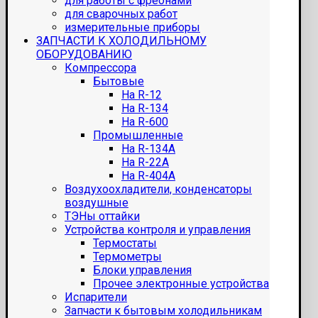
для работы с фреонами
для сварочных работ
измерительные приборы
ЗАПЧАСТИ К ХОЛОДИЛЬНОМУ
ОБОРУДОВАНИЮ
Компрессора
Бытовые
На R-12
На R-134
На R-600
Промышленные
На R-134A
На R-22A
На R-404A
Воздухоохладители, конденсаторы
воздушные
ТЭНы оттайки
Устройства контроля и управления
Термостаты
Термометры
Блоки управления
Прочее электронные устройства
Испарители
Запчасти к бытовым холодильникам