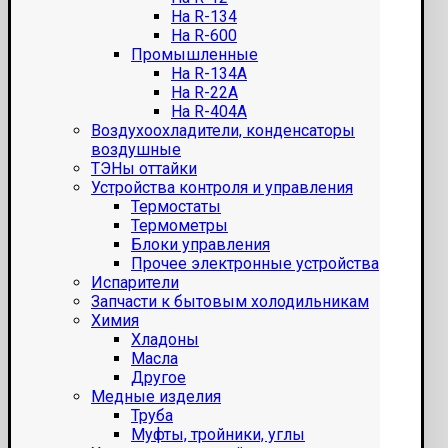
На R-134
На R-600
Промышленные
На R-134A
На R-22A
На R-404A
Воздухоохладители, конденсаторы
воздушные
ТЭНы оттайки
Устройства контроля и управления
Термостаты
Термометры
Блоки управления
Прочее электронные устройства
Испарители
Запчасти к бытовым холодильникам
Химия
Хладоны
Масла
Другое
Медные изделия
Труба
Муфты, тройники, углы