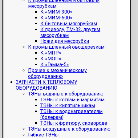
К промышленным и бытовым
мясорубкам
К «МИМ-300»
К «МИМ-600»
К бытовым мясорубкам
К приводу, ТМ-32, другим
мясорубкам
Ножи для мясорубки
К промышленный овощерезкам
К «МПР»
К «МОП»
К «Гамма-5»
Прочее к механическому
оборудованию
ЗАПЧАСТИ К ТЕПЛОВОМУ
ОБОРУДОВАНИЮ
ТЭНы водяные к оборудованию
ТЭНы к котлам и мармитам
ТЭНы к кипятильникам
ТЭНы к водонагревателям
(болерам)
ТЭНы к фритюру, сковороде
ТЭНы воздушные к оборудованию
Гибкие ТЭНы