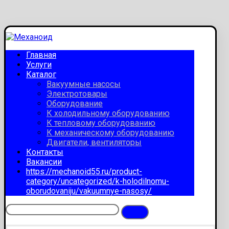
Главная
Услуги
Каталог
Вакуумные насосы
Электротовары
Оборудование
К холодильному оборудованию
К тепловому оборудованию
К механическому оборудованию
Двигатели, вентиляторы
Контакты
Вакансии
https://mechanoid55.ru/product-
category/uncategorized/k-holodilnomu-
oborudovaniju/vakuumnye-nasosy/