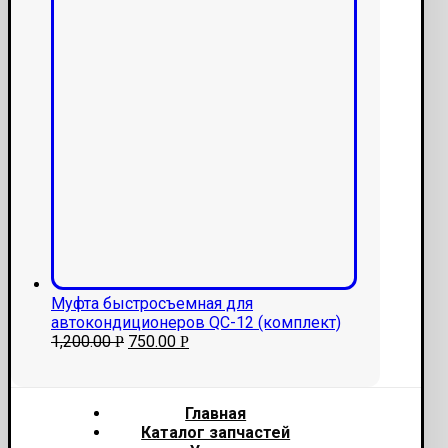
Муфта быстросъемная для
автокондиционеров QC-12 (комплект)
1,200.00
750.00
Р
Р
Главная
Каталог запчастей