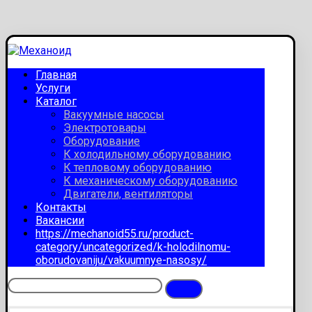
Главная
Услуги
Каталог
Вакуумные насосы
Электротовары
Оборудование
К холодильному оборудованию
К тепловому оборудованию
К механическому оборудованию
Двигатели, вентиляторы
Контакты
Вакансии
https://mechanoid55.ru/product-
category/uncategorized/k-holodilnomu-
oborudovaniju/vakuumnye-nasosy/