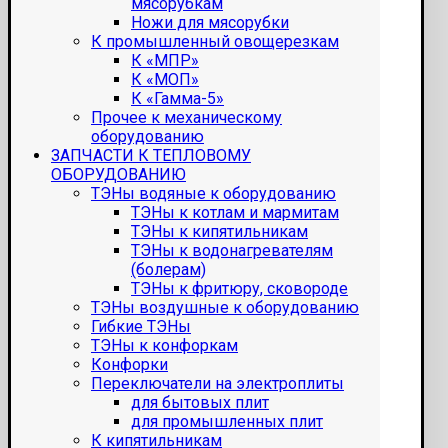
мясорубкам
Ножи для мясорубки
К промышленный овощерезкам
К «МПР»
К «МОП»
К «Гамма-5»
Прочее к механическому
оборудованию
ЗАПЧАСТИ К ТЕПЛОВОМУ
ОБОРУДОВАНИЮ
ТЭНы водяные к оборудованию
ТЭНы к котлам и мармитам
ТЭНы к кипятильникам
ТЭНы к водонагревателям
(болерам)
ТЭНы к фритюру, сковороде
ТЭНы воздушные к оборудованию
Гибкие ТЭНы
ТЭНы к конфоркам
Конфорки
Переключатели на электроплиты
для бытовых плит
для промышленных плит
К кипятильникам