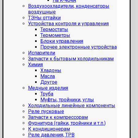
На R-404A
Воздухоохладители, конденсаторы
воздушные
ТЭНы оттайки
Устройства контроля и управления
Термостаты
Термометры
Блоки управления
Прочее электронные устройства
Испарители
Запчасти к бытовым холодильникам
Химия
Хладоны
Масла
Другое
Медные изделия
Труба
Муфты, тройники, углы
Холодильные линейные компоненты
Реле пусковые
Запчасти к компрессорам
Фурнитура (гайки, тройники и т.п.)
К кондиционерам
Реле давления, ТРВ