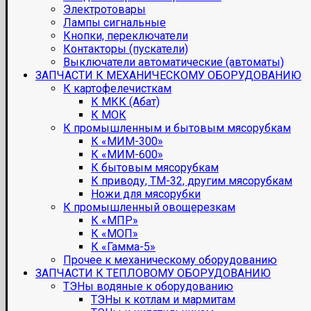
Электротовары
Лампы сигнальные
Кнопки, переключатели
Контакторы (пускатели)
Выключатели автоматические (автоматы)
ЗАПЧАСТИ К МЕХАНИЧЕСКОМУ ОБОРУДОВАНИЮ
К картофелечисткам
К МКК (Абат)
К МОК
К промышленным и бытовым мясорубкам
К «МИМ-300»
К «МИМ-600»
К бытовым мясорубкам
К приводу, ТМ-32, другим мясорубкам
Ножи для мясорубки
К промышленный овощерезкам
К «МПР»
К «МОП»
К «Гамма-5»
Прочее к механическому оборудованию
ЗАПЧАСТИ К ТЕПЛОВОМУ ОБОРУДОВАНИЮ
ТЭНы водяные к оборудованию
ТЭНы к котлам и мармитам