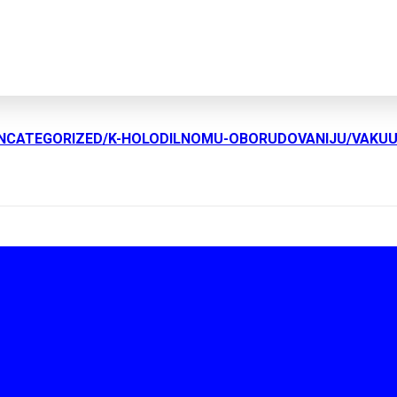
UNCATEGORIZED/K-HOLODILNOMU-OBORUDOVANIJU/VAKU