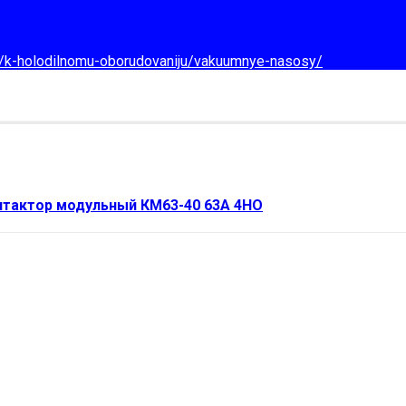
d/k-holodilnomu-oborudovaniju/vakuumnye-nasosy/
нтактор модульный КМ63-40 63А 4НО