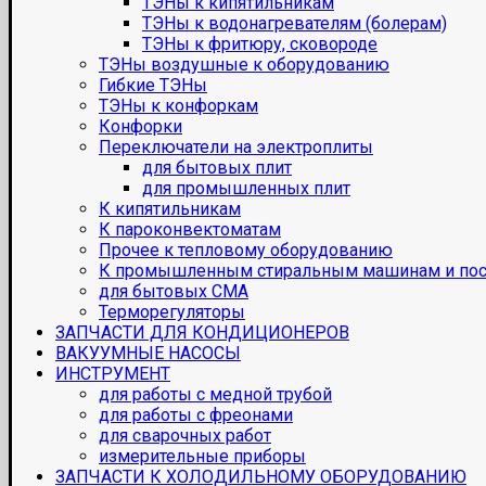
ТЭНы к кипятильникам
ТЭНы к водонагревателям (болерам)
ТЭНы к фритюру, сковороде
ТЭНы воздушные к оборудованию
Гибкие ТЭНы
ТЭНы к конфоркам
Конфорки
Переключатели на электроплиты
для бытовых плит
для промышленных плит
К кипятильникам
К пароконвектоматам
Прочее к тепловому оборудованию
К промышленным стиральным машинам и по
для бытовых СМА
Терморегуляторы
ЗАПЧАСТИ ДЛЯ КОНДИЦИОНЕРОВ
ВАКУУМНЫЕ НАСОСЫ
ИНСТРУМЕНТ
для работы с медной трубой
для работы с фреонами
для сварочных работ
измерительные приборы
ЗАПЧАСТИ К ХОЛОДИЛЬНОМУ ОБОРУДОВАНИЮ