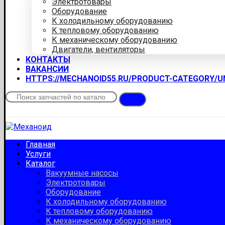
Электротовары
Оборудование
К холодильному оборудованию
К тепловому оборудованию
К механическому оборудованию
Двигатели, вентиляторы
КОНТАКТЫ
ВАКАНСИИ
HTTPS://MECHANOID55.RU/PRODUCT-CATEGORY/
Главная
Услуги
Каталог
Вакуумные насосы
Электротовары
Оборудование
К холодильному оборудованию
К тепловому оборудованию
К механическому оборудованию