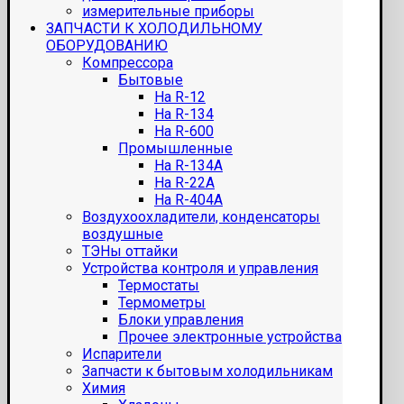
измерительные приборы
ЗАПЧАСТИ К ХОЛОДИЛЬНОМУ
ОБОРУДОВАНИЮ
Компрессора
Бытовые
На R-12
На R-134
На R-600
Промышленные
На R-134A
На R-22A
На R-404A
Воздухоохладители, конденсаторы
воздушные
ТЭНы оттайки
Устройства контроля и управления
Термостаты
Термометры
Блоки управления
Прочее электронные устройства
Испарители
Запчасти к бытовым холодильникам
Химия