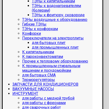
ТЭНы к кипятильникам
ТЭНы к водонагревателям
(болерам)
ТЭНы к фритюру, сковороде
ТЭНы воздушные к оборудованию
Гибкие ТЭНы
ТЭНы к конфоркам
Конфорки
Переключатели на электроплиты
для бытовых плит
для промышленных плит
К кипятильникам
К пароконвектоматам
Прочее к тепловому оборудованию
К промышленным стиральным
машинам и посудомойкам
для бытовых СМА
Терморегуляторы
ЗАПЧАСТИ ДЛЯ КОНДИЦИОНЕРОВ
ВАКУУМНЫЕ НАСОСЫ
ИНСТРУМЕНТ
для работы с медной трубой
для работы с фреонами
для сварочных работ