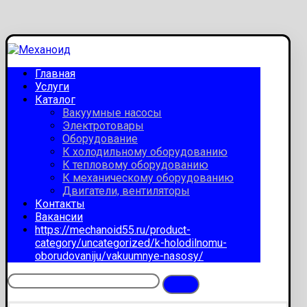
Главная
Услуги
Каталог
Вакуумные насосы
Электротовары
Оборудование
К холодильному оборудованию
К тепловому оборудованию
К механическому оборудованию
Двигатели, вентиляторы
Контакты
Вакансии
https://mechanoid55.ru/product-
category/uncategorized/k-holodilnomu-
oborudovaniju/vakuumnye-nasosy/