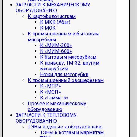
ЗАПЧАСТИ К МЕХАНИЧЕСКОМУ
ОБОРУДОВАНИЮ
К картофелечисткам
К МКК (Абат)
К МОК
К промышленным и бытовым
мясорубкам
К «МИМ-300»
К «МИМ-600»
К бытовым мясорубкам
К приводу, ТМ-32, другим
мясорубкам
Ножи для мясорубки
К промышленный овощерезкам
К «МПР»
К «МОП»
К «Гамма-5»
Прочее к механическому
оборудованию
ЗАПЧАСТИ К ТЕПЛОВОМУ
ОБОРУДОВАНИЮ
ТЭНы водяные к оборудованию
ТЭНы к котлам и мармитам