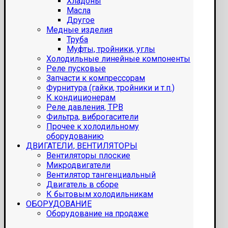
Хладоны
Масла
Другое
Медные изделия
Труба
Муфты, тройники, углы
Холодильные линейные компоненты
Реле пусковые
Запчасти к компрессорам
Фурнитура (гайки, тройники и т.п.)
К кондиционерам
Реле давления, ТРВ
Фильтра, виброгасители
Прочее к холодильному
оборудованию
ДВИГАТЕЛИ, ВЕНТИЛЯТОРЫ
Вентиляторы плоские
Микродвигатели
Вентилятор тангенциальный
Двигатель в сборе
К бытовым холодильникам
ОБОРУДОВАНИЕ
Оборудование на продаже