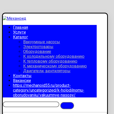
Главная
Услуги
Каталог
Вакуумные насосы
Электротовары
Оборудование
К холодильному оборудованию
К тепловому оборудованию
К механическому оборудованию
Двигатели, вентиляторы
Контакты
Вакансии
https://mechanoid55.ru/product-
category/uncategorized/k-holodilnomu-
oborudovaniju/vakuumnye-nasosy/