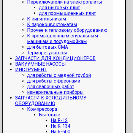
Переключатели на электроплиты
для бытовых плит
для промышленных плит
К кипятильникам
К пароконвектоматам
Прочее к тепловому оборудованию
К промышленным стиральным
машинам и посудомойкам
для бытовых СМА
Терморегуляторы
ЗАПЧАСТИ ДЛЯ КОНДИЦИОНЕРОВ
ВАКУУМНЫЕ НАСОСЫ
ИНСТРУМЕНТ
для работы с медной трубой
для работы с фреонами
для сварочных работ
измерительные приборы
ЗАПЧАСТИ К ХОЛОДИЛЬНОМУ
ОБОРУДОВАНИЮ
Компрессора
Бытовые
На R-12
На R-134
На R-600