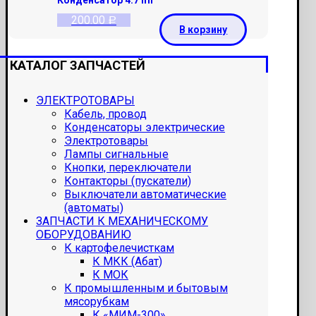
200.00
Р
В корзину
КАТАЛОГ ЗАПЧАСТЕЙ
ЭЛЕКТРОТОВАРЫ
Кабель, провод
Конденсаторы электрические
Электротовары
Лампы сигнальные
Кнопки, переключатели
Контакторы (пускатели)
Выключатели автоматические
(автоматы)
ЗАПЧАСТИ К МЕХАНИЧЕСКОМУ
ОБОРУДОВАНИЮ
К картофелечисткам
К МКК (Абат)
К МОК
К промышленным и бытовым
мясорубкам
К «МИМ-300»