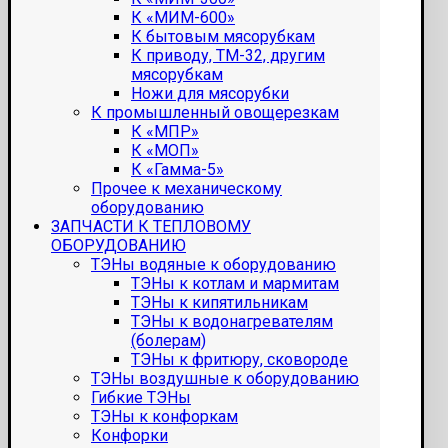
К «МИМ-600»
К бытовым мясорубкам
К приводу, ТМ-32, другим
мясорубкам
Ножи для мясорубки
К промышленный овощерезкам
К «МПР»
К «МОП»
К «Гамма-5»
Прочее к механическому
оборудованию
ЗАПЧАСТИ К ТЕПЛОВОМУ
ОБОРУДОВАНИЮ
ТЭНы водяные к оборудованию
ТЭНы к котлам и мармитам
ТЭНы к кипятильникам
ТЭНы к водонагревателям
(болерам)
ТЭНы к фритюру, сковороде
ТЭНы воздушные к оборудованию
Гибкие ТЭНы
ТЭНы к конфоркам
Конфорки