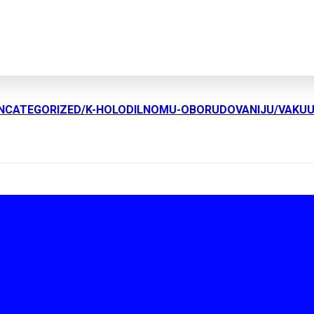
UNCATEGORIZED/K-HOLODILNOMU-OBORUDOVANIJU/VAKU