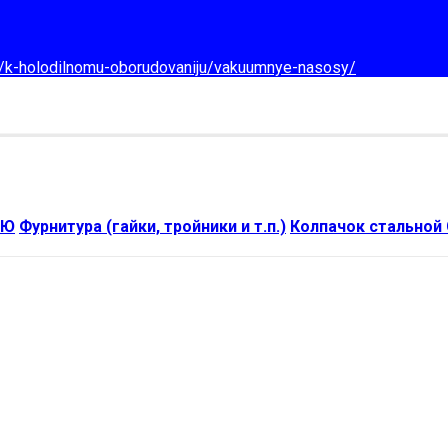
d/k-holodilnomu-oborudovaniju/vakuumnye-nasosy/
ИЮ
Фурнитура (гайки, тройники и т.п.)
Колпачок стальной 