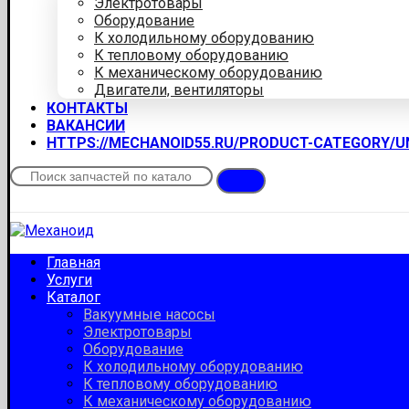
Электротовары
Оборудование
К холодильному оборудованию
К тепловому оборудованию
К механическому оборудованию
Двигатели, вентиляторы
КОНТАКТЫ
ВАКАНСИИ
HTTPS://MECHANOID55.RU/PRODUCT-CATEGORY/
Главная
Услуги
Каталог
Вакуумные насосы
Электротовары
Оборудование
К холодильному оборудованию
К тепловому оборудованию
К механическому оборудованию