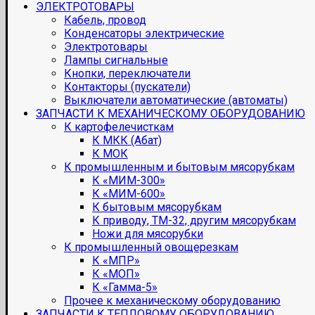
ЭЛЕКТРОТОВАРЫ
Кабель, провод
Конденсаторы электрические
Электротовары
Лампы сигнальные
Кнопки, переключатели
Контакторы (пускатели)
Выключатели автоматические (автоматы)
ЗАПЧАСТИ К МЕХАНИЧЕСКОМУ ОБОРУДОВАНИЮ
К картофелечисткам
К МКК (Абат)
К МОК
К промышленным и бытовым мясорубкам
К «МИМ-300»
К «МИМ-600»
К бытовым мясорубкам
К приводу, ТМ-32, другим мясорубкам
Ножи для мясорубки
К промышленный овощерезкам
К «МПР»
К «МОП»
К «Гамма-5»
Прочее к механическому оборудованию
ЗАПЧАСТИ К ТЕПЛОВОМУ ОБОРУДОВАНИЮ