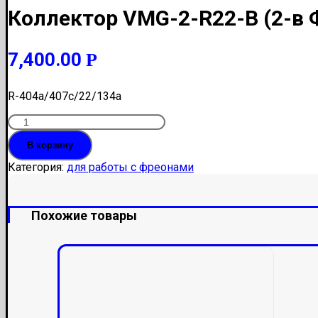
Коллектор VMG-2-R22-В (2-в 
7,400.00
Р
R-404a/407c/22/134a
Количество
Коллектор
В корзину
VMG-
2-
Категория:
для работы с фреонами
R22-
В
(2-
Похожие товары
в
Ф-68мм,
кейс,
шланги)