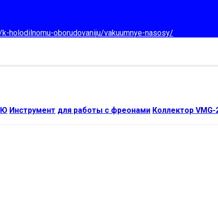
d/k-holodilnomu-oborudovaniju/vakuumnye-nasosy/
ИЮ
Инструмент
для работы с фреонами
Коллектор VMG-2-