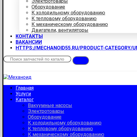
Электротовары
Оборудование
К холодильному оборудованию
К тепловому оборудованию
К механическому оборудованию
Двигатели, вентиляторы
КОНТАКТЫ
ВАКАНСИИ
HTTPS://MECHANOID55.RU/PRODUCT-CATEGORY/
Главная
Услуги
Каталог
Вакуумные насосы
Электротовары
Оборудование
К холодильному оборудованию
К тепловому оборудованию
К механическому оборудованию