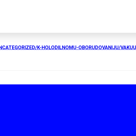
UNCATEGORIZED/K-HOLODILNOMU-OBORUDOVANIJU/VAKU