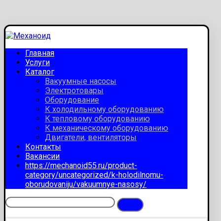
Главная
Услуги
Каталог
Вакуумные насосы
Электротовары
Оборудование
К холодильному оборудованию
К тепловому оборудованию
К механическому оборудованию
Двигатели, вентиляторы
Контакты
Вакансии
https://mechanoid55.ru/product-
category/uncategorized/k-holodilnomu-
oborudovaniju/vakuumnye-nasosy/