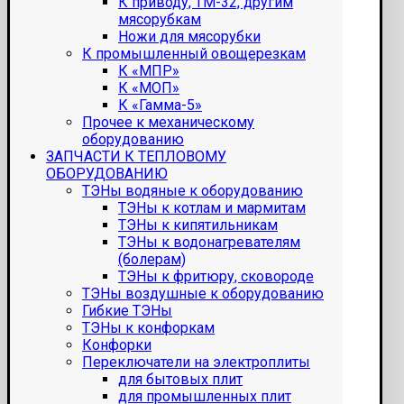
К приводу, ТМ-32, другим
мясорубкам
Ножи для мясорубки
К промышленный овощерезкам
К «МПР»
К «МОП»
К «Гамма-5»
Прочее к механическому
оборудованию
ЗАПЧАСТИ К ТЕПЛОВОМУ
ОБОРУДОВАНИЮ
ТЭНы водяные к оборудованию
ТЭНы к котлам и мармитам
ТЭНы к кипятильникам
ТЭНы к водонагревателям
(болерам)
ТЭНы к фритюру, сковороде
ТЭНы воздушные к оборудованию
Гибкие ТЭНы
ТЭНы к конфоркам
Конфорки
Переключатели на электроплиты
для бытовых плит
для промышленных плит