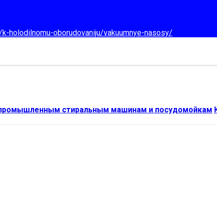
d/k-holodilnomu-oborudovaniju/vakuumnye-nasosy/
 промышленным стиральным машинам и посудомойкам