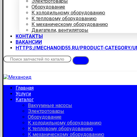
Электротовары
Оборудование
К холодильному оборудованию
К тепловому оборудованию
К механическому оборудованию
Двигатели, вентиляторы
КОНТАКТЫ
ВАКАНСИИ
HTTPS://MECHANOID55.RU/PRODUCT-CATEGORY/
Главная
Услуги
Каталог
Вакуумные насосы
Электротовары
Оборудование
К холодильному оборудованию
К тепловому оборудованию
К механическому оборудованию