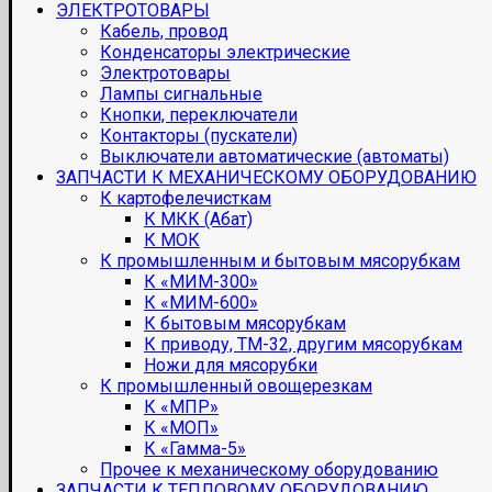
ЭЛЕКТРОТОВАРЫ
Кабель, провод
Конденсаторы электрические
Электротовары
Лампы сигнальные
Кнопки, переключатели
Контакторы (пускатели)
Выключатели автоматические (автоматы)
ЗАПЧАСТИ К МЕХАНИЧЕСКОМУ ОБОРУДОВАНИЮ
К картофелечисткам
К МКК (Абат)
К МОК
К промышленным и бытовым мясорубкам
К «МИМ-300»
К «МИМ-600»
К бытовым мясорубкам
К приводу, ТМ-32, другим мясорубкам
Ножи для мясорубки
К промышленный овощерезкам
К «МПР»
К «МОП»
К «Гамма-5»
Прочее к механическому оборудованию
ЗАПЧАСТИ К ТЕПЛОВОМУ ОБОРУДОВАНИЮ