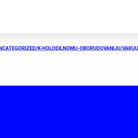
UNCATEGORIZED/K-HOLODILNOMU-OBORUDOVANIJU/VAKU