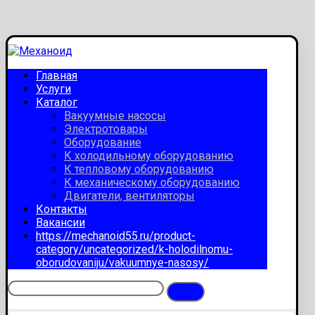
Главная
Услуги
Каталог
Вакуумные насосы
Электротовары
Оборудование
К холодильному оборудованию
К тепловому оборудованию
К механическому оборудованию
Двигатели, вентиляторы
Контакты
Вакансии
https://mechanoid55.ru/product-
category/uncategorized/k-holodilnomu-
oborudovaniju/vakuumnye-nasosy/