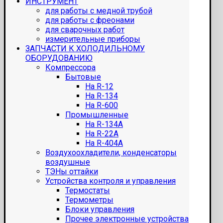
ИНСТРУМЕНТ
для работы с медной трубой
для работы с фреонами
для сварочных работ
измерительные приборы
ЗАПЧАСТИ К ХОЛОДИЛЬНОМУ
ОБОРУДОВАНИЮ
Компрессора
Бытовые
На R-12
На R-134
На R-600
Промышленные
На R-134A
На R-22A
На R-404A
Воздухоохладители, конденсаторы
воздушные
ТЭНы оттайки
Устройства контроля и управления
Термостаты
Термометры
Блоки управления
Прочее электронные устройства