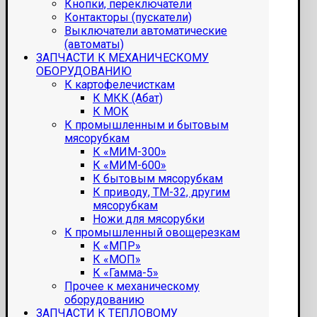
Кнопки, переключатели
Контакторы (пускатели)
Выключатели автоматические
(автоматы)
ЗАПЧАСТИ К МЕХАНИЧЕСКОМУ
ОБОРУДОВАНИЮ
К картофелечисткам
К МКК (Абат)
К МОК
К промышленным и бытовым
мясорубкам
К «МИМ-300»
К «МИМ-600»
К бытовым мясорубкам
К приводу, ТМ-32, другим
мясорубкам
Ножи для мясорубки
К промышленный овощерезкам
К «МПР»
К «МОП»
К «Гамма-5»
Прочее к механическому
оборудованию
ЗАПЧАСТИ К ТЕПЛОВОМУ