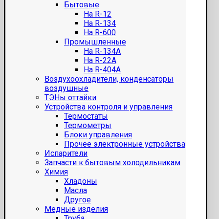
Бытовые
На R-12
На R-134
На R-600
Промышленные
На R-134A
На R-22A
На R-404A
Воздухоохладители, конденсаторы
воздушные
ТЭНы оттайки
Устройства контроля и управления
Термостаты
Термометры
Блоки управления
Прочее электронные устройства
Испарители
Запчасти к бытовым холодильникам
Химия
Хладоны
Масла
Другое
Медные изделия
Труба