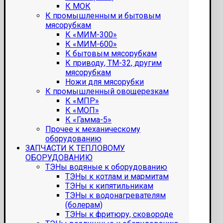
К МОК
К промышленным и бытовым
мясорубкам
К «МИМ-300»
К «МИМ-600»
К бытовым мясорубкам
К приводу, ТМ-32, другим
мясорубкам
Ножи для мясорубки
К промышленный овощерезкам
К «МПР»
К «МОП»
К «Гамма-5»
Прочее к механическому
оборудованию
ЗАПЧАСТИ К ТЕПЛОВОМУ
ОБОРУДОВАНИЮ
ТЭНы водяные к оборудованию
ТЭНы к котлам и мармитам
ТЭНы к кипятильникам
ТЭНы к водонагревателям
(болерам)
ТЭНы к фритюру, сковороде