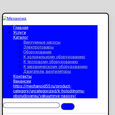
Главная
Услуги
Каталог
Вакуумные насосы
Электротовары
Оборудование
К холодильному оборудованию
К тепловому оборудованию
К механическому оборудованию
Двигатели, вентиляторы
Контакты
Вакансии
https://mechanoid55.ru/product-
category/uncategorized/k-holodilnomu-
oborudovaniju/vakuumnye-nasosy/