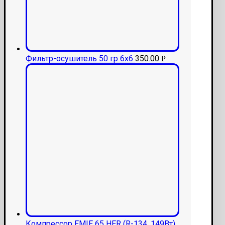
Фильтр-осушитель 50 гр 6х6
350.00
Р
Компрессор EMIE 65 HER (R-134, 149Вт)