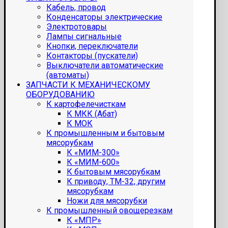
Кабель, провод
Конденсаторы электрические
Электротовары
Лампы сигнальные
Кнопки, переключатели
Контакторы (пускатели)
Выключатели автоматические
(автоматы)
ЗАПЧАСТИ К МЕХАНИЧЕСКОМУ
ОБОРУДОВАНИЮ
К картофелечисткам
К МКК (Абат)
К МОК
К промышленным и бытовым
мясорубкам
К «МИМ-300»
К «МИМ-600»
К бытовым мясорубкам
К приводу, ТМ-32, другим
мясорубкам
Ножи для мясорубки
К промышленный овощерезкам
К «МПР»