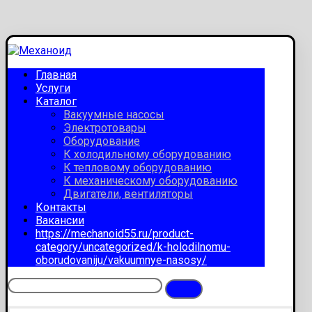
Главная
Услуги
Каталог
Вакуумные насосы
Электротовары
Оборудование
К холодильному оборудованию
К тепловому оборудованию
К механическому оборудованию
Двигатели, вентиляторы
Контакты
Вакансии
https://mechanoid55.ru/product-
category/uncategorized/k-holodilnomu-
oborudovaniju/vakuumnye-nasosy/