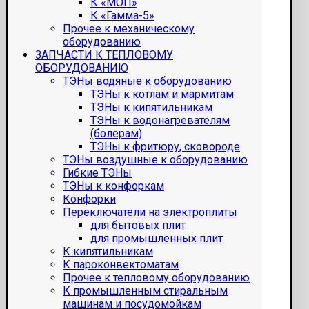
К «МОП»
К «Гамма-5»
Прочее к механическому
оборудованию
ЗАПЧАСТИ К ТЕПЛОВОМУ
ОБОРУДОВАНИЮ
ТЭНы водяные к оборудованию
ТЭНы к котлам и мармитам
ТЭНы к кипятильникам
ТЭНы к водонагревателям
(болерам)
ТЭНы к фритюру, сковороде
ТЭНы воздушные к оборудованию
Гибкие ТЭНы
ТЭНы к конфоркам
Конфорки
Переключатели на электроплиты
для бытовых плит
для промышленных плит
К кипятильникам
К пароконвектоматам
Прочее к тепловому оборудованию
К промышленным стиральным
машинам и посудомойкам