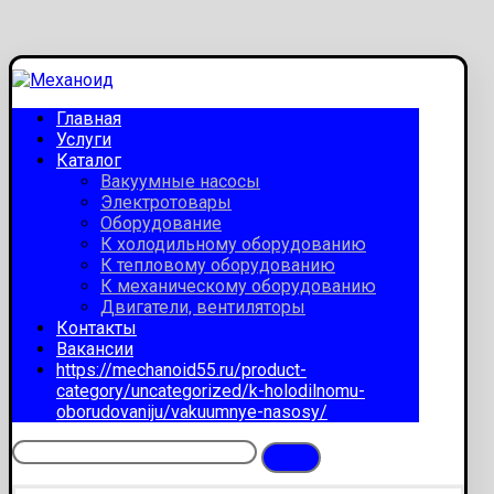
Главная
Услуги
Каталог
Вакуумные насосы
Электротовары
Оборудование
К холодильному оборудованию
К тепловому оборудованию
К механическому оборудованию
Двигатели, вентиляторы
Контакты
Вакансии
https://mechanoid55.ru/product-
category/uncategorized/k-holodilnomu-
oborudovaniju/vakuumnye-nasosy/