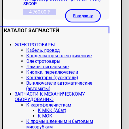
SECOP
4,760.00
Р
В корзину
КАТАЛОГ ЗАПЧАСТЕЙ
ЭЛЕКТРОТОВАРЫ
Кабель, провод
Конденсаторы электрические
Электротовары
Лампы сигнальные
Кнопки, переключатели
Контакторы (пускатели)
Выключатели автоматические
(автоматы)
ЗАПЧАСТИ К МЕХАНИЧЕСКОМУ
ОБОРУДОВАНИЮ
К картофелечисткам
К МКК (Абат)
К МОК
К промышленным и бытовым
мясорубкам