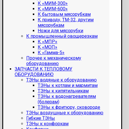
К «МИМ-300»
К «МИМ-600»
К бытовым мясорубкам
К приводу, ТМ-32, другим
мясорубкам
Ножи для мясорубки
К промышленный овощерезкам
К «МПР»
К «МОП»
К «Гамма-5»
Прочее к механическому
оборудованию
ЗАПЧАСТИ К ТЕПЛОВОМУ
ОБОРУДОВАНИЮ
ТЭНы водяные к оборудованию
ТЭНы к котлам и мармитам
ТЭНы к кипятильникам
ТЭНы к водонагревателям
(болерам)
ТЭНы к фритюру, сковороде
ТЭНы воздушные к оборудованию
Гибкие ТЭНы
ТЭНы к конфоркам