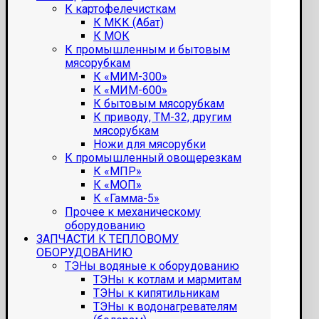
К картофелечисткам
К МКК (Абат)
К МОК
К промышленным и бытовым
мясорубкам
К «МИМ-300»
К «МИМ-600»
К бытовым мясорубкам
К приводу, ТМ-32, другим
мясорубкам
Ножи для мясорубки
К промышленный овощерезкам
К «МПР»
К «МОП»
К «Гамма-5»
Прочее к механическому
оборудованию
ЗАПЧАСТИ К ТЕПЛОВОМУ
ОБОРУДОВАНИЮ
ТЭНы водяные к оборудованию
ТЭНы к котлам и мармитам
ТЭНы к кипятильникам
ТЭНы к водонагревателям