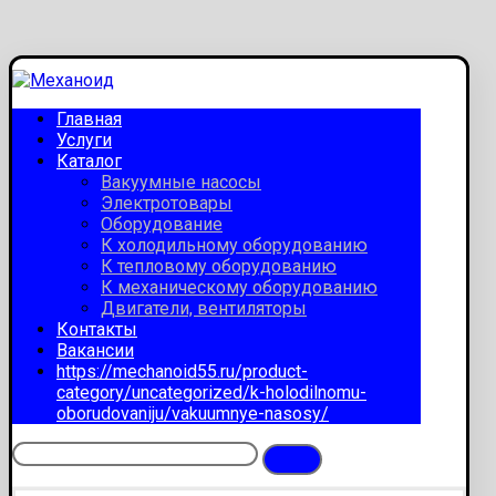
Главная
Услуги
Каталог
Вакуумные насосы
Электротовары
Оборудование
К холодильному оборудованию
К тепловому оборудованию
К механическому оборудованию
Двигатели, вентиляторы
Контакты
Вакансии
https://mechanoid55.ru/product-
category/uncategorized/k-holodilnomu-
oborudovaniju/vakuumnye-nasosy/