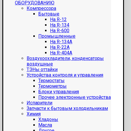
ОБОРУДОВАНИЮ
Компрессора
Бытовые
На R-12
На R-134
На R-600
Промышленные
На R-134A
На R-22A
На R-404A
Воздухоохладители, конденсаторы
воздушные
ТЭНы оттайки
Устройства контроля и управления
Термостаты
Термометры
Блоки управления
Прочее электронные устройства
Испарители
Запчасти к бытовым холодильникам
Химия
Хладоны
Масла
Другое