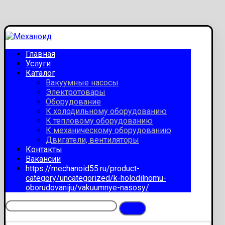
Главная
Услуги
Каталог
Вакуумные насосы
Электротовары
Оборудование
К холодильному оборудованию
К тепловому оборудованию
К механическому оборудованию
Двигатели, вентиляторы
Контакты
Вакансии
https://mechanoid55.ru/product-
category/uncategorized/k-holodilnomu-
oborudovaniju/vakuumnye-nasosy/