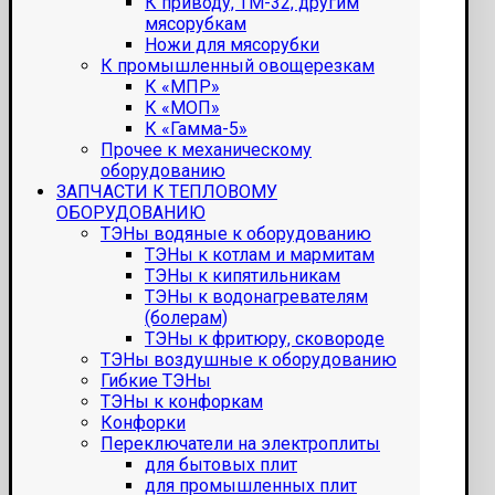
К приводу, ТМ-32, другим
мясорубкам
Ножи для мясорубки
К промышленный овощерезкам
К «МПР»
К «МОП»
К «Гамма-5»
Прочее к механическому
оборудованию
ЗАПЧАСТИ К ТЕПЛОВОМУ
ОБОРУДОВАНИЮ
ТЭНы водяные к оборудованию
ТЭНы к котлам и мармитам
ТЭНы к кипятильникам
ТЭНы к водонагревателям
(болерам)
ТЭНы к фритюру, сковороде
ТЭНы воздушные к оборудованию
Гибкие ТЭНы
ТЭНы к конфоркам
Конфорки
Переключатели на электроплиты
для бытовых плит
для промышленных плит