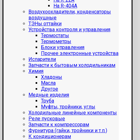
На R-404A
Воздухоохладители, конденсаторы
воздушные
ТЭНы оттайки
Устройства контроля и управления
Термостаты
Термометры
Блоки управления
Прочее электронные устройства
Испарители
Запчасти к бытовым холодильникам
Химия
Хладоны
Масла
Другое
Медные изделия
Труба
Муфты, тройники, углы
Холодильные линейные компоненты
Реле пусковые
Запчасти к компрессорам
Фурнитура (гайки, тройники и т.п.)
К кондиционерам