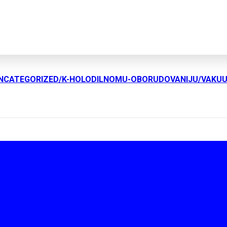
UNCATEGORIZED/K-HOLODILNOMU-OBORUDOVANIJU/VAKU