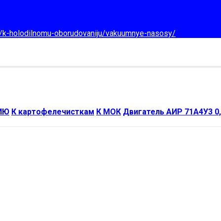
d/k-holodilnomu-oborudovaniju/vakuumnye-nasosy/
ИЮ
К картофелечисткам
К МОК
Двигатель АИР 71А4У3 0