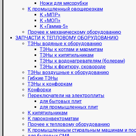
Ножи для мясорубки
К промышленный овощерезкам
К «МПР»
К «МОП»
К «Гамма-5»
Прочее к механическому оборудованию
ЗАПЧАСТИ К ТЕПЛОВОМУ ОБОРУДОВАНИЮ
ТЭНы водяные к оборудованию
ТЭНы к котлам и мармитам
ТЭНы к кипятильникам
ТЭНы к водонагревателям (болерам)
ТЭНы к фритюру, сковороде
ТЭНы воздушные к оборудованию
Гибкие ТЭНы
ТЭНы к конфоркам
Конфорки
Переключатели на электроплиты
для бытовых плит
для промышленных плит
К кипятильникам
К пароконвектоматам
Прочее к тепловому оборудованию
К промышленным стиральным машинам и по
для бытовых СМА