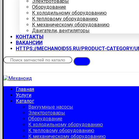
Электротовары
Оборудование
К холодильному оборудованию
К тепловому оборудованию
К механическому оборудованию
Двигатели, вентиляторы
КОНТАКТЫ
ВАКАНСИИ
HTTPS://MECHANOID55.RU/PRODUCT-CATEGORY/
Главная
Услуги
Каталог
Вакуумные насосы
Электротовары
Оборудование
К холодильному оборудованию
К тепловому оборудованию
К механическому оборудованию