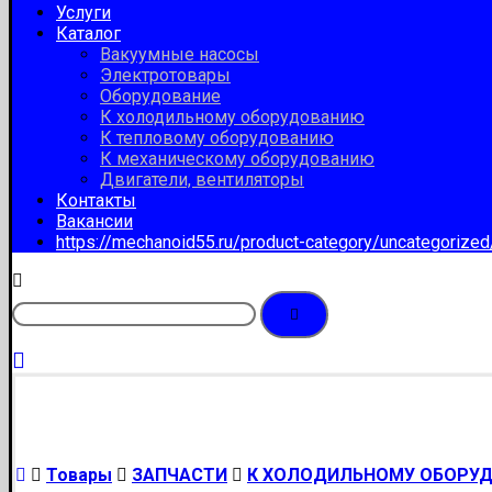
Услуги
Каталог
Вакуумные насосы
Электротовары
Оборудование
К холодильному оборудованию
К тепловому оборудованию
К механическому оборудованию
Двигатели, вентиляторы
Контакты
Вакансии
https://mechanoid55.ru/product-category/uncategorize
Товары
ЗАПЧАСТИ
К ХОЛОДИЛЬНОМУ ОБОРУ