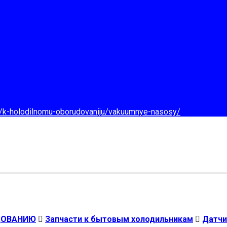
d/k-holodilnomu-oborudovaniju/vakuumnye-nasosy/
ДОВАНИЮ
Запчасти к бытовым холодильникам
Датчи