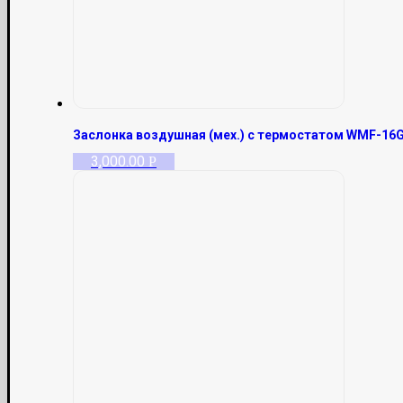
Заслонка воздушная (мех.) с термостатом WMF-16G-
3,000.00
Р