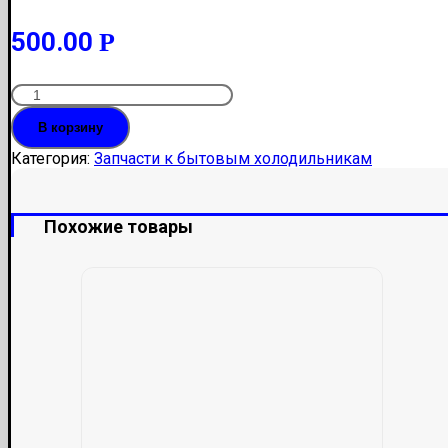
500.00
Р
Количество
Датчик
В корзину
холодильника
BOSH,Siemens,Gaggenau
Категория:
Запчасти к бытовым холодильникам
5кОм
1018903
Похожие товары