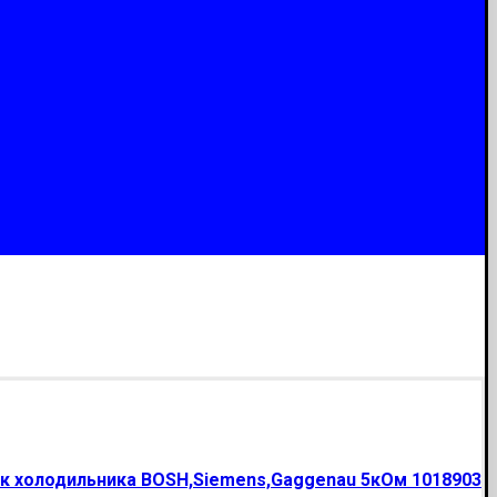
к холодильника BOSH,Siemens,Gaggenau 5кОм 1018903