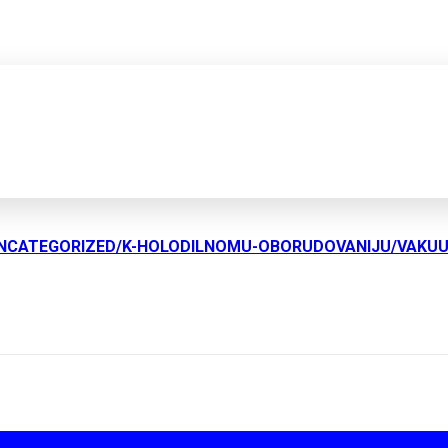
UNCATEGORIZED/K-HOLODILNOMU-OBORUDOVANIJU/VAKU