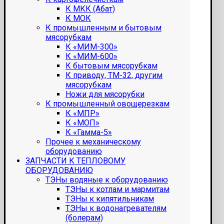
К МКК (Абат)
К МОК
К промышленным и бытовым
мясорубкам
К «МИМ-300»
К «МИМ-600»
К бытовым мясорубкам
К приводу, ТМ-32, другим
мясорубкам
Ножи для мясорубки
К промышленный овощерезкам
К «МПР»
К «МОП»
К «Гамма-5»
Прочее к механическому
оборудованию
ЗАПЧАСТИ К ТЕПЛОВОМУ
ОБОРУДОВАНИЮ
ТЭНы водяные к оборудованию
ТЭНы к котлам и мармитам
ТЭНы к кипятильникам
ТЭНы к водонагревателям
(болерам)