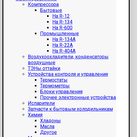
Компрессора
Бытовые
На R-12
На R-134
На R-600
Промышленные
На R-134A
На R-22A
На R-404A
Воздухоохладители, конденсаторы
воздушные
ТЭНы оттайки
Устройства контроля и управления
Термостаты
Термометры
Блоки управления
Прочее электронные устройства
Испарители
Запчасти к бытовым холодильникам
Химия
Хладоны
Масла
Другое