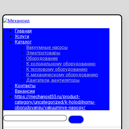
Главная
Услуги
Каталог
Вакуумные насосы
Электротовары
Оборудование
К холодильному оборудованию
К тепловому оборудованию
К механическому оборудованию
Двигатели, вентиляторы
Контакты
Вакансии
https://mechanoid55.ru/product-
category/uncategorized/k-holodilnomu-
oborudovaniju/vakuumnye-nasosy/