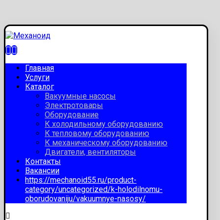
Главная
Услуги
Каталог
Вакуумные насосы
Электротовары
Оборудование
К холодильному оборудованию
К тепловому оборудованию
К механическому оборудованию
Двигатели, вентиляторы
Контакты
Вакансии
https://mechanoid55.ru/product-
category/uncategorized/k-holodilnomu-
oborudovaniju/vakuumnye-nasosy/