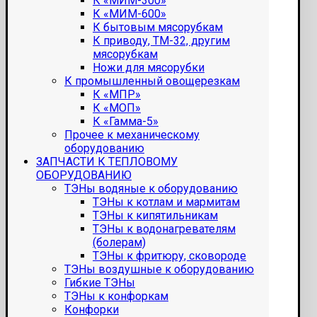
К «МИМ-300»
К «МИМ-600»
К бытовым мясорубкам
К приводу, ТМ-32, другим
мясорубкам
Ножи для мясорубки
К промышленный овощерезкам
К «МПР»
К «МОП»
К «Гамма-5»
Прочее к механическому
оборудованию
ЗАПЧАСТИ К ТЕПЛОВОМУ
ОБОРУДОВАНИЮ
ТЭНы водяные к оборудованию
ТЭНы к котлам и мармитам
ТЭНы к кипятильникам
ТЭНы к водонагревателям
(болерам)
ТЭНы к фритюру, сковороде
ТЭНы воздушные к оборудованию
Гибкие ТЭНы
ТЭНы к конфоркам
Конфорки