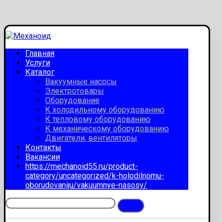
Главная
Услуги
Каталог
Вакуумные насосы
Электротовары
Оборудование
К холодильному оборудованию
К тепловому оборудованию
К механическому оборудованию
Двигатели, вентиляторы
Контакты
Вакансии
https://mechanoid55.ru/product-
category/uncategorized/k-holodilnomu-
oborudovaniju/vakuumnye-nasosy/