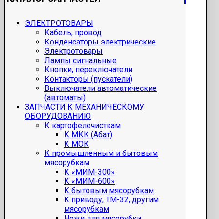
ЭЛЕКТРОТОВАРЫ
Кабель, провод
Конденсаторы электрические
Электротовары
Лампы сигнальные
Кнопки, переключатели
Контакторы (пускатели)
Выключатели автоматические
(автоматы)
ЗАПЧАСТИ К МЕХАНИЧЕСКОМУ
ОБОРУДОВАНИЮ
К картофелечисткам
К МКК (Абат)
К МОК
К промышленным и бытовым
мясорубкам
К «МИМ-300»
К «МИМ-600»
К бытовым мясорубкам
К приводу, ТМ-32, другим
мясорубкам
Ножи для мясорубки