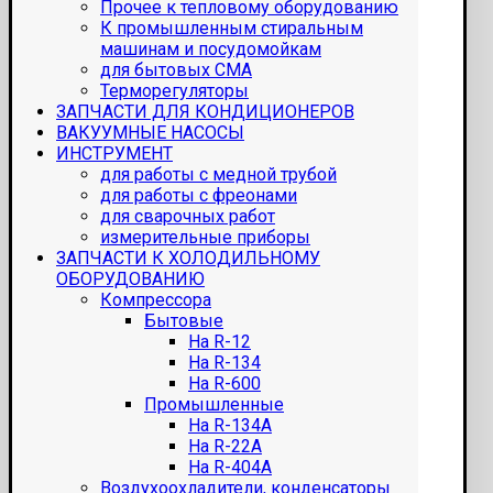
Прочее к тепловому оборудованию
К промышленным стиральным
машинам и посудомойкам
для бытовых СМА
Терморегуляторы
ЗАПЧАСТИ ДЛЯ КОНДИЦИОНЕРОВ
ВАКУУМНЫЕ НАСОСЫ
ИНСТРУМЕНТ
для работы с медной трубой
для работы с фреонами
для сварочных работ
измерительные приборы
ЗАПЧАСТИ К ХОЛОДИЛЬНОМУ
ОБОРУДОВАНИЮ
Компрессора
Бытовые
На R-12
На R-134
На R-600
Промышленные
На R-134A
На R-22A
На R-404A
Воздухоохладители, конденсаторы