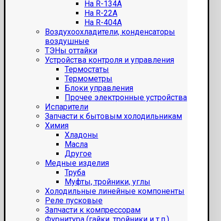
На R-134A
На R-22A
На R-404A
Воздухоохладители, конденсаторы
воздушные
ТЭНы оттайки
Устройства контроля и управления
Термостаты
Термометры
Блоки управления
Прочее электронные устройства
Испарители
Запчасти к бытовым холодильникам
Химия
Хладоны
Масла
Другое
Медные изделия
Труба
Муфты, тройники, углы
Холодильные линейные компоненты
Реле пусковые
Запчасти к компрессорам
Фурнитура (гайки, тройники и т.п.)