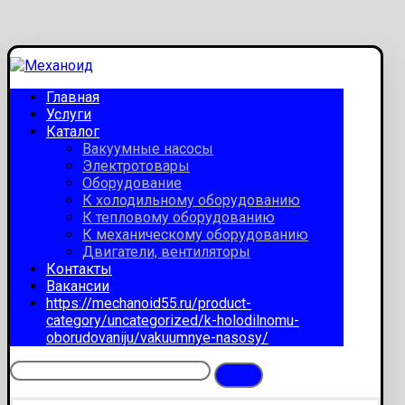
Главная
Услуги
Каталог
Вакуумные насосы
Электротовары
Оборудование
К холодильному оборудованию
К тепловому оборудованию
К механическому оборудованию
Двигатели, вентиляторы
Контакты
Вакансии
https://mechanoid55.ru/product-
category/uncategorized/k-holodilnomu-
oborudovaniju/vakuumnye-nasosy/