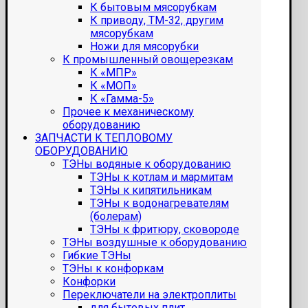
К бытовым мясорубкам
К приводу, ТМ-32, другим
мясорубкам
Ножи для мясорубки
К промышленный овощерезкам
К «МПР»
К «МОП»
К «Гамма-5»
Прочее к механическому
оборудованию
ЗАПЧАСТИ К ТЕПЛОВОМУ
ОБОРУДОВАНИЮ
ТЭНы водяные к оборудованию
ТЭНы к котлам и мармитам
ТЭНы к кипятильникам
ТЭНы к водонагревателям
(болерам)
ТЭНы к фритюру, сковороде
ТЭНы воздушные к оборудованию
Гибкие ТЭНы
ТЭНы к конфоркам
Конфорки
Переключатели на электроплиты
для бытовых плит